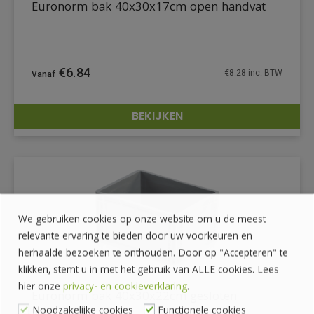
Euronorm bak 40x30x17cm open handvat
€
6.84
€
8.28
inc. BTW
BEKIJKEN
DETAILS
We gebruiken cookies op onze website om u de meest
relevante ervaring te bieden door uw voorkeuren en
herhaalde bezoeken te onthouden. Door op "Accepteren" te
klikken, stemt u in met het gebruik van ALLE cookies. Lees
hier onze
privacy- en cookieverklaring
.
Euronorm bak 40x30x22cm gesloten
Noodzakelijke cookies
Functionele cookies