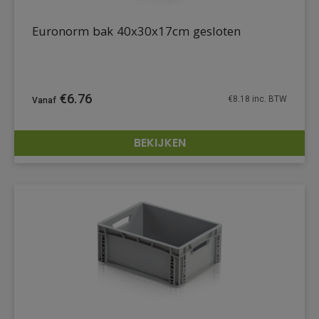
Euronorm bak 40x30x17cm gesloten
€
6.76
€
8.18
inc. BTW
BEKIJKEN
DETAILS