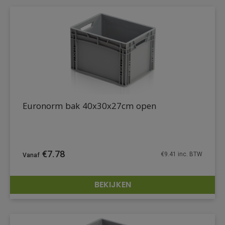
Euronorm bak 40x30x27cm open
€
7.78
€
9.41
inc. BTW
BEKIJKEN
DETAILS