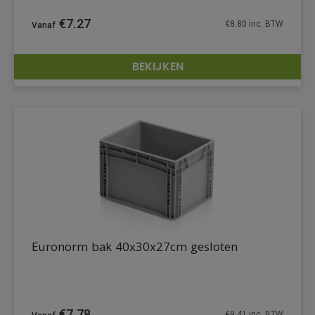
€
7.27
€
8.80
inc. BTW
BEKIJKEN
DETAILS
Euronorm bak 40x30x27cm gesloten
€
7.78
€
9.41
inc. BTW