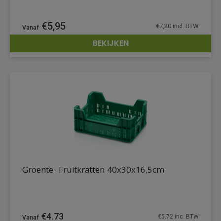
€
5,95
€
7,20
incl. BTW
BEKIJKEN
DETAILS
Groente- Fruitkratten 40x30x16,5cm
€
4.73
€
5.72
inc. BTW