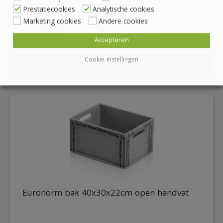
Prestatiecookies
Analytische cookies
Marketing cookies
Andere cookies
€
7.27
€
8.80
inc. BTW
Accepteren
Cookie instellingen
BEKIJKEN
DETAILS
Euronorm bak 40x30x22cm open handvat