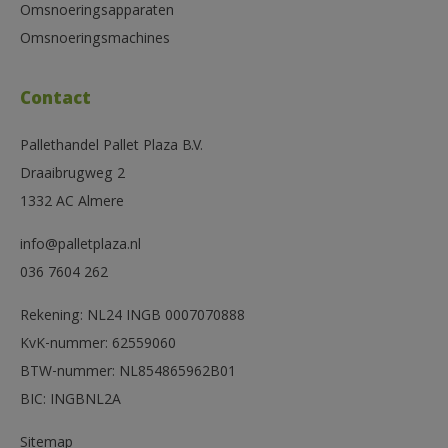
Omsnoeringsapparaten
Omsnoeringsmachines
Contact
Pallethandel Pallet Plaza B.V.
Draaibrugweg 2
1332 AC Almere
info@palletplaza.nl
036 7604 262
Rekening: NL24 INGB 0007070888
KvK-nummer: 62559060
BTW-nummer: NL854865962B01
BIC: INGBNL2A
Sitemap