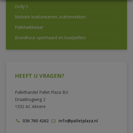
Dolly’s
Mobiele krattenkarren, krattenrekken
Palletwikkelaar
Brandhout openhaard en houtpellets
HEEFT U VRAGEN?
Pallethandel Pallet Plaza B.V.
Draaibrugweg 2
1332 AC Almere
036 760 4262
info@palletplaza.nl