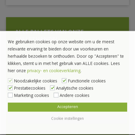
ALLE PALLETS VAN ONZE
PALLETHANDEL
We gebruiken cookies op onze website om u de meest
relevante ervaring te bieden door uw voorkeuren en
herhaalde bezoeken te onthouden. Door op "Accepteren" te
SALE Kijk hier voor leuke aanbiedingen
klikken, stemt u in met het gebruik van ALLE cookies. Lees
Houtvezel pallets
hier onze
privacy- en cookieverklaring
.
Hygiëne Pallets
Noodzakelijke cookies
Functionele cookies
Prestatiecookies
Analytische cookies
Palletranden en Bakken
Marketing cookies
Andere cookies
Vouwkist Pallet Plaza
Accepteren
Opzetframes en Gitterboxen
Cookie instellingen
Kunststof stapelbakken
Bakken en Kratten voor voeding