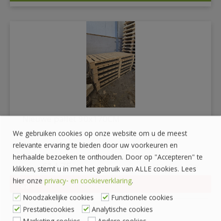
Nieuwe pallet 90x170CM
We gebruiken cookies op onze website om u de meest
relevante ervaring te bieden door uw voorkeuren en
€
22,95
herhaalde bezoeken te onthouden. Door op "Accepteren" te
Oorspronkelijke
Huidige
€
14,75
€
17,85
incl. BTW
klikken, stemt u in met het gebruik van ALLE cookies. Lees
prijs
prijs
hier onze
privacy- en cookieverklaring
.
was:
is:
DETAILS
€22,95.
€14,75.
Noodzakelijke cookies
Functionele cookies
Prestatiecookies
Analytische cookies