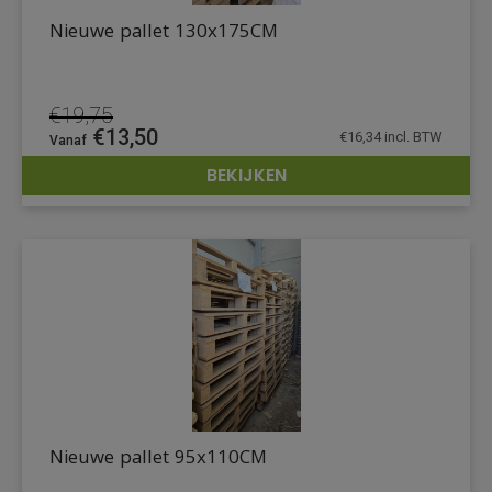
Nieuwe pallet 130x175CM
€
19,75
Oorspronkelijke
Huidige
€
13,50
€
16,34
incl. BTW
prijs
prijs
BEKIJKEN
was:
is:
DETAILS
€19,75.
€13,50.
Nieuwe pallet 95x110CM