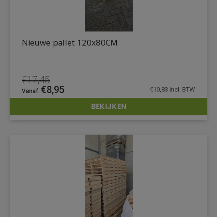
Nieuwe pallet 120x80CM
€
17,45
Oorspronkelijke
Huidige
€
8,95
€
10,83
incl. BTW
prijs
prijs
BEKIJKEN
was:
is:
DETAILS
€17,45.
€8,95.