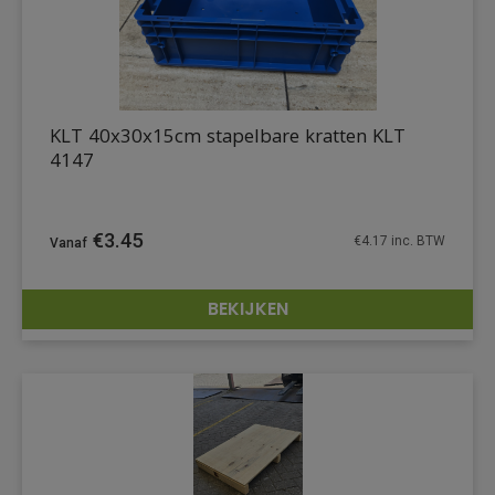
KLT 40x30x15cm stapelbare kratten KLT
4147
€
3.45
€
4.17
inc. BTW
BEKIJKEN
DETAILS