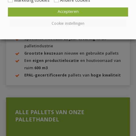
Marketing cookies
Andere cookies
Accepteren
PALLETPLAZA.NL
Cookie instellingen
Specialist met
ruim 25 jaar ervaring
in de
palletindustrie
Grootste keuze
aan nieuwe en gebruikte pallets
Een
eigen productielocatie
en houtvoorraad van
ruim
600 m3
EPAL-gecertificeerde
pallets van
hoge kwaliteit
ALLE PALLETS VAN ONZE
PALLETHANDEL