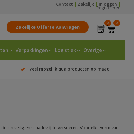
Contact
|
Zakelijk
|
Inloggen
|
Registreren
0
0
Zakelijke Offerte Aanvragen
tten
Verpakkingen
Logistiek
Overige
Veel mogelijk qua producten op maat
eren veilig en schadevrij te vervoeren. Voor elke vorm van