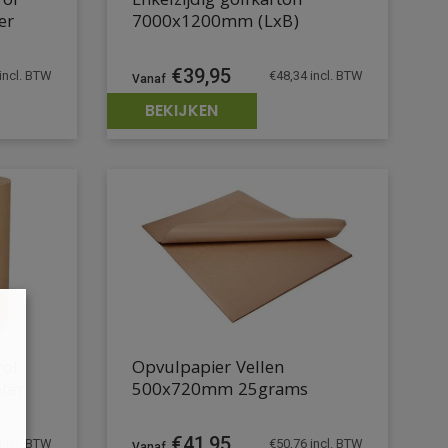
rol
Enkelzijdig golfkarton
er
7000x1200mm (LxB)
€
39,95
incl. BTW
€
48,34
incl. BTW
BEKIJKEN
rol
Opvulpapier Vellen
ter
500x720mm 25grams
€
41,95
incl. BTW
€
50,76
incl. BTW