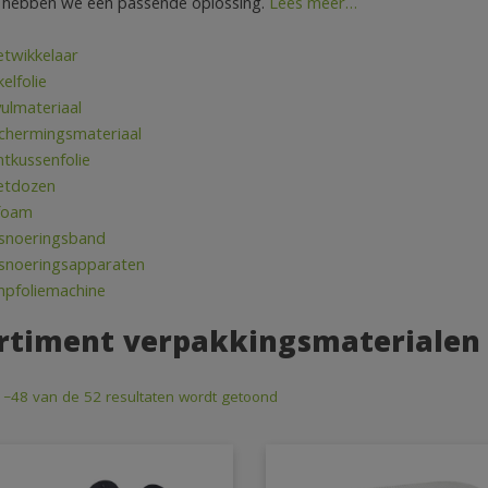
 hebben we een passende oplossing.
Lees meer…
etwikkelaar
elfolie
ulmateriaal
chermingsmateriaal
htkussenfolie
letdozen
foam
noeringsband
noeringsapparaten
mpfoliemachine
rtiment verpakkingsmaterialen
1–48 van de 52 resultaten wordt getoond