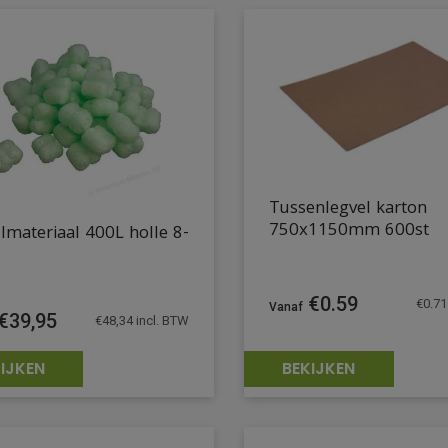
Tussenlegvel karton
750x1150mm 600st
materiaal 400L holle 8-
€
0.59
€
0.71
€
39,95
€
48,34
incl. BTW
IJKEN
BEKIJKEN