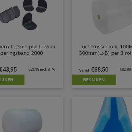
hermhoeken plastic voor
Luchtkussenfolie 100
oeringsband 2000
500mm(LxB) per 3 rol
€
68,50
€
43,95
€
82,89
€
53,18
incl. BTW
IJKEN
BEKIJKEN