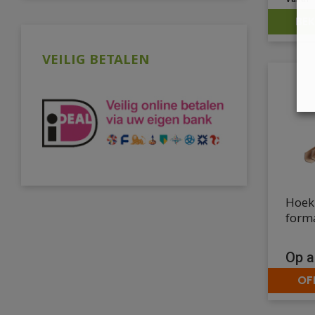
BEK
VEILIG BETALEN
Hoekp
form
Op a
OF