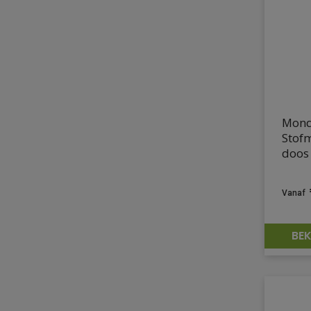
Mond
Stofm
doos
BEK