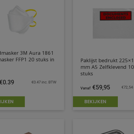
masker 3M Aura 1861
asker FFP1 20 stuks in
Paklijst bedrukt 225×
mm A5 Zelfklevend 1
stuks
€
0.39
€
0.47
inc. BTW
€
59,95
€
72,54
IJKEN
BEKIJKEN