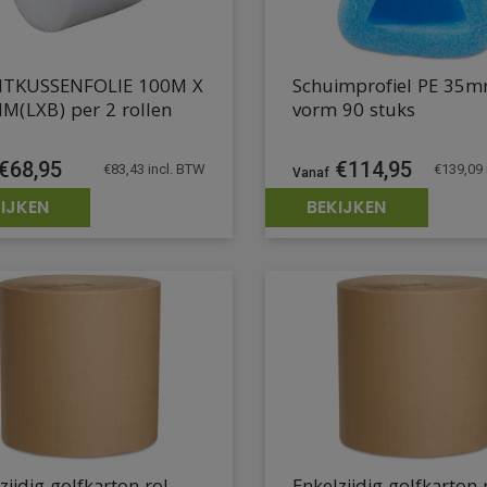
TKUSSENFOLIE 100M X
Schuimprofiel PE 35
M(LXB) per 2 rollen
vorm 90 stuks
€
68,95
€
114,95
€
83,43
incl. BTW
€
139,09
IJKEN
BEKIJKEN