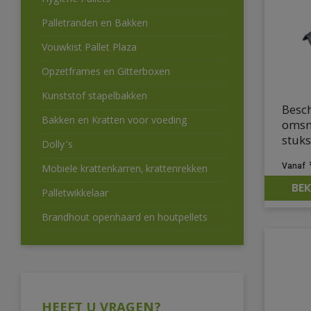
Hygiëne Pallets
Palletranden en Bakken
Vouwkist Pallet Plaza
Opzetframes en Gitterboxen
Kunststof stapelbakken
Besc
Bakken en Kratten voor voeding
omsn
stuks
Dolly’s
Mobiele krattenkarren, krattenrekken
BEK
Palletwikkelaar
Brandhout openhaard en houtpellets
HEEFT U VRAGEN?