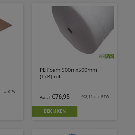
PE Foam 500mx500mm
(LxB) rol
inc. BTW
€
76,95
€
93,11
incl. BTW
BEKIJKEN