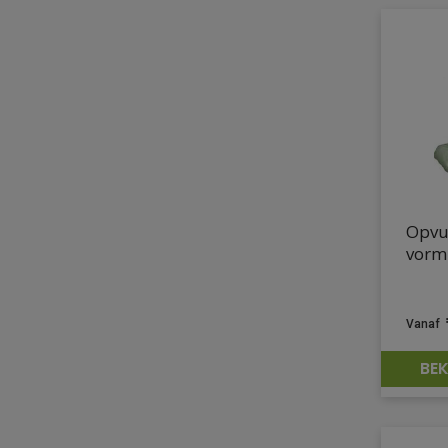
Opvul
vorm
BEK