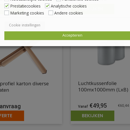
Prestatiecookies
Analytische cookies
IJKEN
BEKIJKEN
Marketing cookies
Andere cookies
Cookie instellingen
Accepteren
Luchtkussenfolie
rofiel karton diverse
100mx1000mm (LxB)
aten
€
49,95
anvraag
€
60,44
FERTE
BEKIJKEN