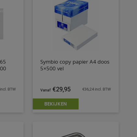
165
Symbio copy papier A4 doos
000
5×500 vel
€
29,95
€
36,24
incl. BTW
incl. BTW
BEKIJKEN