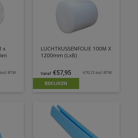
M x
LUCHTKUSSENFOLIE 100M X
len
1200mm (LxB)
€
57,95
incl. BTW
€
70,12
incl. BTW
BEKIJKEN