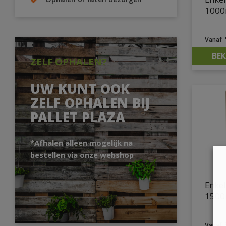
Enkel
Ophalen of laten bezorgen
1000
BEK
ZELF OPHALEN?
UW KUNT OOK
ZELF OPHALEN BIJ
PALLET PLAZA
*Afhalen alleen mogelijk na
bestellen via onze webshop
Enkel
1500