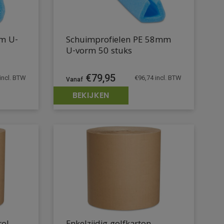
mm U-
Schuimprofielen PE 58mm
U-vorm 50 stuks
€
79,95
incl. BTW
€
96,74
incl. BTW
BEKIJKEN