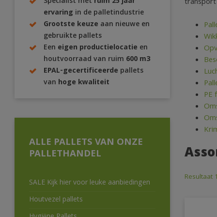
Specialist met
ruim 25 jaar
transport
ervaring
in de palletindustrie
Grootste keuze
aan nieuwe en
Pall
gebruikte pallets
Wikk
Een
eigen productielocatie
en
Opv
houtvoorraad van ruim
600 m3
Bes
EPAL-gecertificeerde
pallets
Luc
van
hoge kwaliteit
Pal
PE 
Oms
Oms
Kri
ALLE PALLETS VAN ONZE
Asso
PALLETHANDEL
Resultaat 
SALE Kijk hier voor leuke aanbiedingen
Houtvezel pallets