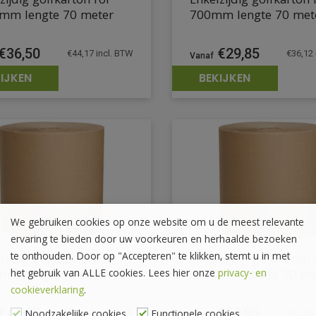
zijdig golfkarton rol
Enkelzijdig golfkarton 
mm lengte 70 meter
700mm lengte 70 met
€
36,50
€
29,85
€
44,17
incl. BTW
€
36,12
IJKEN
BEKIJKEN
We gebruiken cookies op onze website om u de meest relevante
ervaring te bieden door uw voorkeuren en herhaalde bezoeken
te onthouden. Door op "Accepteren" te klikken, stemt u in met
zijdig golfkarton rol
Enkelzijdig golfkarton 
mm lengte 70 meter
2000mm lengte 70 me
het gebruik van ALLE cookies. Lees hier onze
privacy- en
cookieverklaring
.
€
49,95
€
59,95
Noodzakelijke cookies
Functionele cookies
€
60,44
incl. BTW
€
72,54