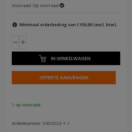
Voorraad:
Op voorraad
Minimaal orderbedrag van €150,00 (excl. btw).
Omsnoeringsband
12mm
textiel
IN WINKELWAGEN
zwart
2700m
per
OFFERTE AANVRAGEN
2
voor
Master
in
1 op voorraad
410AS
aantal
Artikelnummer:
0402022-1-1