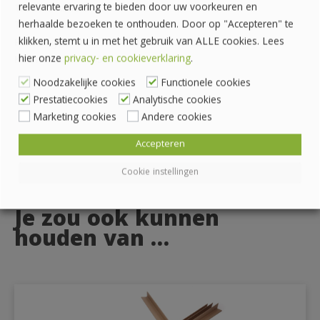
relevante ervaring te bieden door uw voorkeuren en
1332 AC Almere
herhaalde bezoeken te onthouden. Door op "Accepteren" te
Telefoon: 036 760 4262
klikken, stemt u in met het gebruik van ALLE cookies. Lees
Rekeningnummer: NL24 INGB 0007070888
hier onze
privacy- en cookieverklaring
.
KvK-nummer: 62559060
Noodzakelijke cookies
Functionele cookies
Prestatiecookies
Analytische cookies
Marketing cookies
Andere cookies
Accepteren
Cookie instellingen
Je zou ook kunnen
houden van …