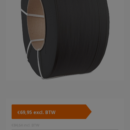
€
69,95
excl. BTW
€
84,64
incl. BTW