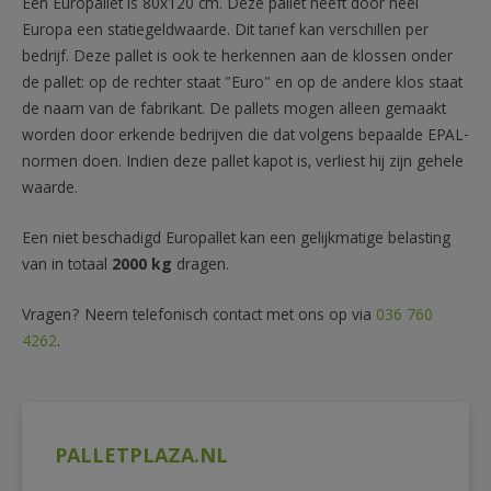
Een Europallet is 80x120 cm. Deze pallet heeft door heel
Europa een statiegeldwaarde. Dit tarief kan verschillen per
bedrijf. Deze pallet is ook te herkennen aan de klossen onder
de pallet: op de rechter staat "Euro" en op de andere klos staat
de naam van de fabrikant. De pallets mogen alleen gemaakt
worden door erkende bedrijven die dat volgens bepaalde EPAL-
normen doen. Indien deze pallet kapot is, verliest hij zijn gehele
waarde.
Een niet beschadigd Europallet kan een gelijkmatige belasting
van in totaal
2000 kg
dragen.
Vragen? Neem telefonisch contact met ons op via
036 760
4262
.
PALLETPLAZA.NL