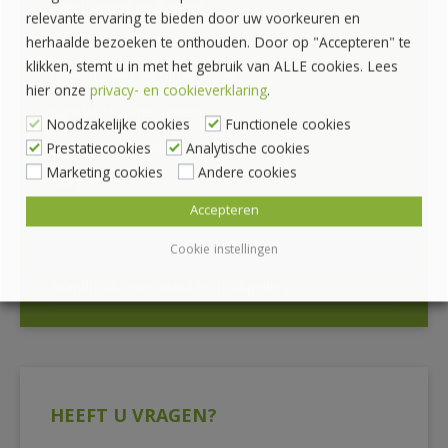
Palletranden en Bakken
relevante ervaring te bieden door uw voorkeuren en
Vouwkist Pallet Plaza
herhaalde bezoeken te onthouden. Door op "Accepteren" te
klikken, stemt u in met het gebruik van ALLE cookies. Lees
Opzetframes en Gitterboxen
hier onze
privacy- en cookieverklaring
.
Kunststof stapelbakken
Noodzakelijke cookies
Functionele cookies
Bakken en Kratten voor voeding
Prestatiecookies
Analytische cookies
Marketing cookies
Andere cookies
Dolly’s
Accepteren
Mobiele krattenkarren, krattenrekken
Cookie instellingen
Palletwikkelaar
Brandhout openhaard en houtpellets
HEEFT U VRAGEN?