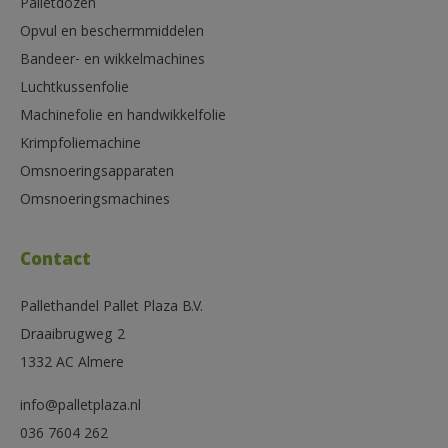
Palletdozen
Opvul en beschermmiddelen
Bandeer- en wikkelmachines
Luchtkussenfolie
Machinefolie en handwikkelfolie
Krimpfoliemachine
Omsnoeringsapparaten
Omsnoeringsmachines
Contact
Pallethandel Pallet Plaza B.V.
Draaibrugweg 2
1332 AC Almere
info@palletplaza.nl
036 7604 262