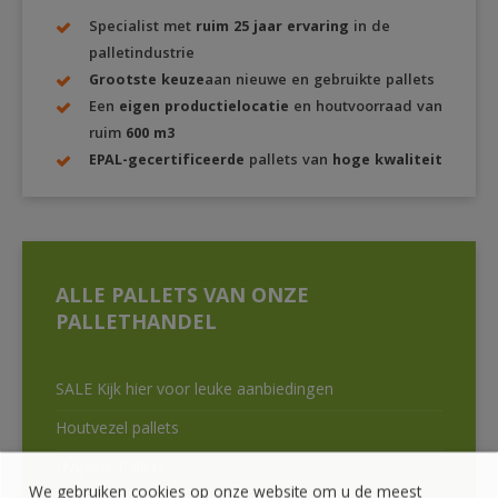
Specialist met
ruim 25 jaar ervaring
in de
palletindustrie
Grootste keuze
aan nieuwe en gebruikte pallets
Een
eigen productielocatie
en houtvoorraad van
ruim
600 m3
EPAL-gecertificeerde
pallets van
hoge kwaliteit
ALLE PALLETS VAN ONZE
PALLETHANDEL
SALE Kijk hier voor leuke aanbiedingen
Houtvezel pallets
Hygiëne Pallets
We gebruiken cookies op onze website om u de meest