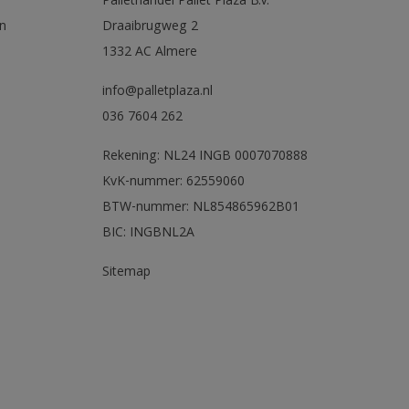
Pallethandel Pallet Plaza B.V.
n
Draaibrugweg 2
1332 AC Almere
info@palletplaza.nl
036 7604 262
Rekening: NL24 INGB 0007070888
KvK-nummer: 62559060
BTW-nummer: NL854865962B01
BIC: INGBNL2A
Sitemap