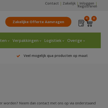
Contact
|
Zakelijk
|
Inloggen
|
Registreren
0
0
Zakelijke Offerte Aanvragen
tten
Verpakkingen
Logistiek
Overige
Veel mogelijk qua producten op maat
artner worden? Neem dan contact met ons op via onderstaand