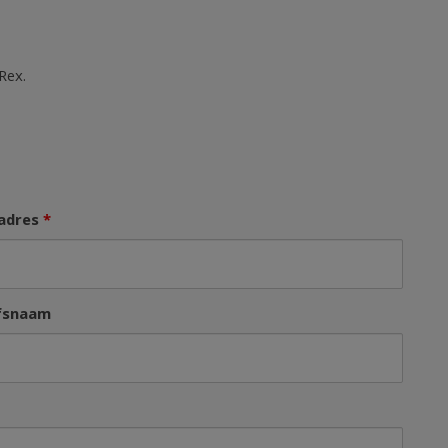
Rex.
ladres
*
jfsnaam