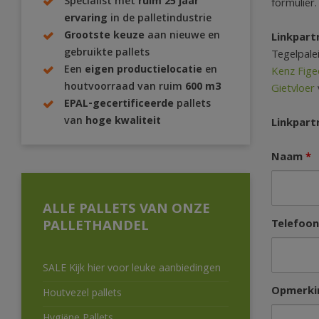
Specialist met
ruim 25 jaar
formulier.
ervaring
in de palletindustrie
Grootste keuze
aan nieuwe en
Linkpart
gebruikte pallets
Tegelpale
Een
eigen productielocatie
en
Kenz Fige
houtvoorraad van ruim
600 m3
Gietvloer
EPAL-gecertificeerde
pallets
van
hoge kwaliteit
Linkpart
Naam
*
ALLE PALLETS VAN ONZE
Telefoo
PALLETHANDEL
SALE Kijk hier voor leuke aanbiedingen
Opmerki
Houtvezel pallets