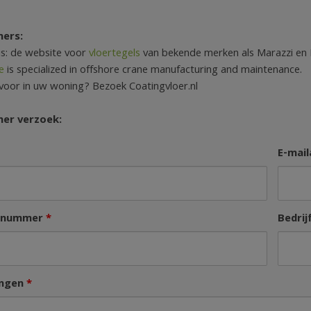
ners:
is: de website voor
vloertegels
van bekende merken als Marazzi en 
e
is specialized in offshore crane manufacturing and maintenance.
voor in uw woning? Bezoek Coatingvloer.nl
ner verzoek:
E-mai
nnummer
*
Bedri
ngen
*