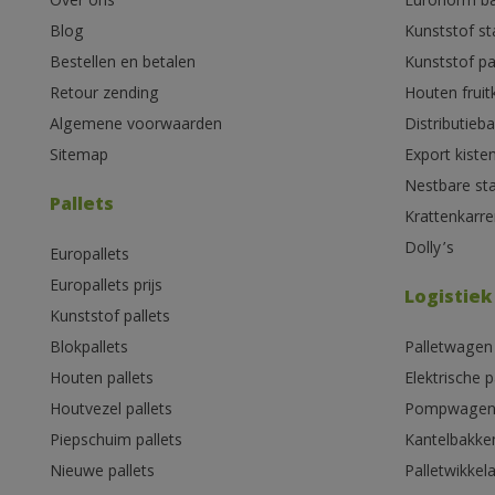
Over ons
Euronorm b
Blog
Kunststof s
Bestellen en betalen
Kunststof pa
Retour zending
Houten fruit
Algemene voorwaarden
Distributieb
Sitemap
Export kiste
Nestbare st
Pallets
Krattenkarre
Dolly’s
Europallets
Europallets prijs
Logistiek
Kunststof pallets
Blokpallets
Palletwagen
Houten pallets
Elektrische 
Houtvezel pallets
Pompwage
Piepschuim pallets
Kantelbakke
Nieuwe pallets
Palletwikkel