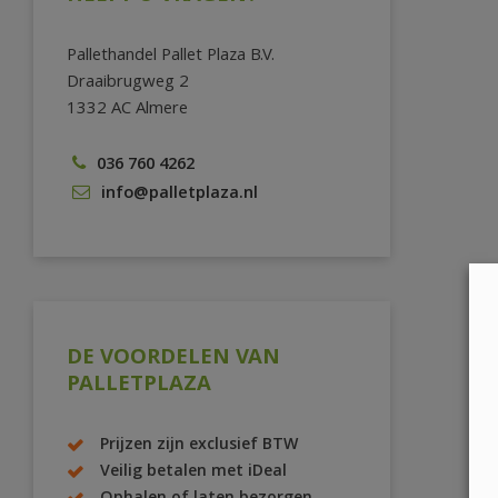
Pallethandel Pallet Plaza B.V.
Draaibrugweg 2
1332 AC Almere
036 760 4262
info@palletplaza.nl
DE VOORDELEN VAN
PALLETPLAZA
Prijzen zijn exclusief BTW
Veilig betalen met iDeal