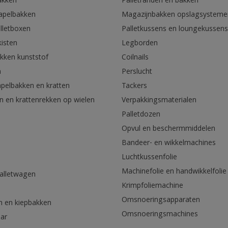
akken
Palletranden en bakken
tapelbakken
Magazijnbakken opslagsysteme
lletboxen
Palletkussens en loungekussens
kisten
Legborden
akken kunststof
Coilnails
n
Perslucht
apelbakken en kratten
Tackers
n en krattenrekken op wielen
Verpakkingsmaterialen
Palletdozen
Opvul en beschermmiddelen
Bandeer- en wikkelmachines
Luchtkussenfolie
Machinefolie en handwikkelfolie
palletwagen
Krimpfoliemachine
n
Omsnoeringsapparaten
n en kiepbakken
Omsnoeringsmachines
aar