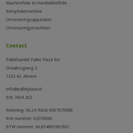
Machinefolie en handwikkelfolie
Krimpfoliemachine
Omsnoeringsapparaten
Omsnoeringsmachines
Contact
Pallethandel Pallet Plaza B.V.
Draaibrugweg 2
1332 AC Almere
info@palletplaza.nl
036 7604 262
Rekening: NL24 INGB 0007070888
KvK-nummer: 62559060
BTW-nummer: NL854865962B01