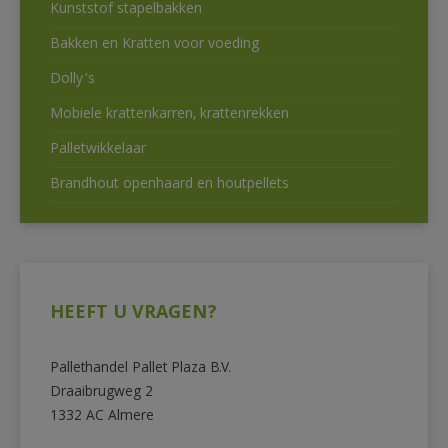
Kunststof stapelbakken
Bakken en Kratten voor voeding
Dolly’s
Mobiele krattenkarren, krattenrekken
Palletwikkelaar
Brandhout openhaard en houtpellets
HEEFT U VRAGEN?
Pallethandel Pallet Plaza B.V.
Draaibrugweg 2
1332 AC Almere