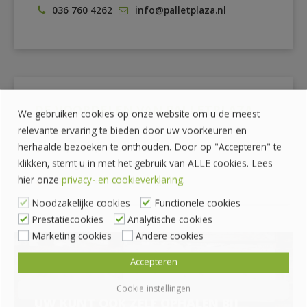
036 760 4262
info@palletplaza.nl
DE VOORDELEN VAN PALLETPLAZA
We gebruiken cookies op onze website om u de meest
relevante ervaring te bieden door uw voorkeuren en
herhaalde bezoeken te onthouden. Door op "Accepteren" te
Prijzen zijn exclusief BTW
klikken, stemt u in met het gebruik van ALLE cookies. Lees
Veilig betalen met iDeal
hier onze
privacy- en cookieverklaring
.
Ophalen of laten bezorgen
Noodzakelijke cookies
Functionele cookies
Prestatiecookies
Analytische cookies
Marketing cookies
Andere cookies
Accepteren
ZELF OPHALEN?
Cookie instellingen
UW KUNT OOK ZELF OPHALEN BIJ