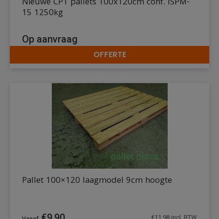
Nieuwe CP1 pallets 100x120cm conf. ISPM-
15 1250kg
Op aanvraag
OFFERTE
DETAILS
Pallet 100×120 laagmodel 9cm hoogte
€
9,90
€
11,98
incl. BTW