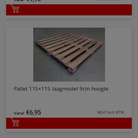
DETAILS
Pallet 115×115 laagmodel 9cm hoogte
€
6,95
€
8,41
incl. BTW
DETAILS