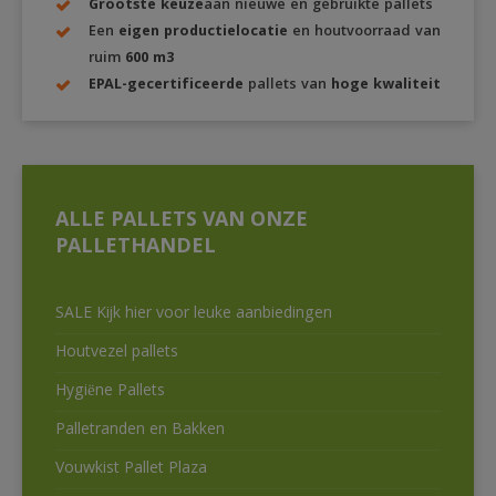
Grootste keuze
aan nieuwe en gebruikte pallets
Een
eigen productielocatie
en houtvoorraad van
ruim
600 m3
EPAL-gecertificeerde
pallets van
hoge kwaliteit
ALLE PALLETS VAN ONZE
PALLETHANDEL
SALE Kijk hier voor leuke aanbiedingen
Houtvezel pallets
Hygiëne Pallets
Palletranden en Bakken
Vouwkist Pallet Plaza