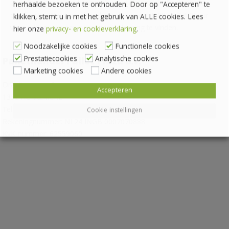
262
, stuur een e-mail naar
info@palletplaza.nl
of gebruik de
herhaalde bezoeken te onthouden. Door op "Accepteren" te
chatfunctie. We staan doordeweeks tussen 8:00 en 17:00 uur
klikken, stemt u in met het gebruik van ALLE cookies. Lees
voor u klaar om een passende oplossing te vinden.
hier onze
privacy- en cookieverklaring
.
Noodzakelijke cookies
Functionele cookies
Prestatiecookies
Analytische cookies
Pallethandel Pallet Plaza B.V.
Marketing cookies
Andere cookies
Draaibrugweg 2
Accepteren
1332 AC ALMERE
Telefoon:
036 760 4262
Cookie instellingen
Rekeningnummer: NL24 INGB 0007070888
KvK-nummer: 62559060