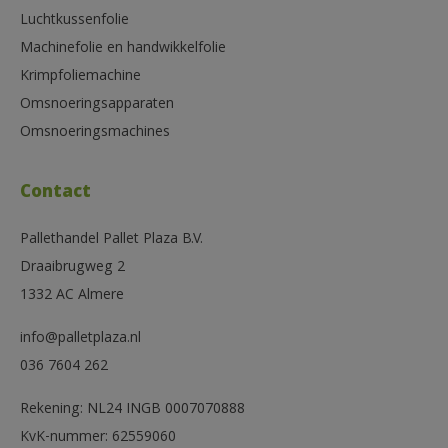
Luchtkussenfolie
Machinefolie en handwikkelfolie
Krimpfoliemachine
Omsnoeringsapparaten
Omsnoeringsmachines
Contact
Pallethandel Pallet Plaza B.V.
Draaibrugweg 2
1332 AC Almere
info@palletplaza.nl
036 7604 262
Rekening: NL24 INGB 0007070888
KvK-nummer: 62559060