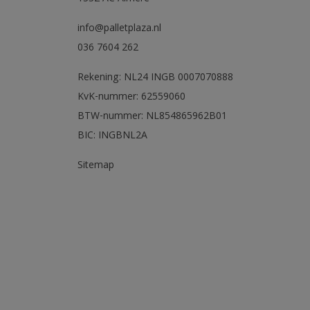
info@palletplaza.nl
036 7604 262
Rekening: NL24 INGB 0007070888
KvK-nummer: 62559060
BTW-nummer: NL854865962B01
BIC: INGBNL2A
Sitemap