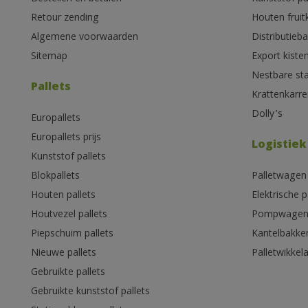
Retour zending
Houten fruit
Algemene voorwaarden
Distributieb
Sitemap
Export kiste
Nestbare st
Pallets
Krattenkarre
Dolly’s
Europallets
Europallets prijs
Logistiek
Kunststof pallets
Blokpallets
Palletwagen
Houten pallets
Elektrische 
Houtvezel pallets
Pompwage
Piepschuim pallets
Kantelbakke
Nieuwe pallets
Palletwikkel
Gebruikte pallets
Gebruikte kunststof pallets