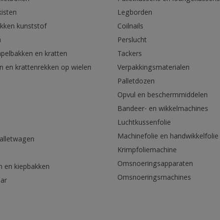
kisten
Legborden
akken kunststof
Coilnails
n
Perslucht
apelbakken en kratten
Tackers
n en krattenrekken op wielen
Verpakkingsmaterialen
Palletdozen
Opvul en beschermmiddelen
Bandeer- en wikkelmachines
Luchtkussenfolie
Machinefolie en handwikkelfolie
palletwagen
Krimpfoliemachine
n
Omsnoeringsapparaten
n en kiepbakken
Omsnoeringsmachines
aar