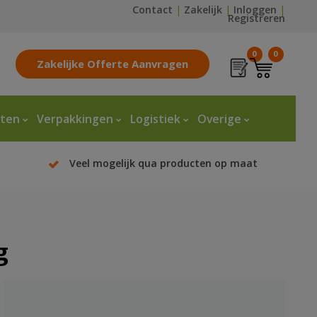
Contact
|
Zakelijk
|
Inloggen
|
Registreren
0
0
Zakelijke Offerte Aanvragen
tten
Verpakkingen
Logistiek
Overige
Veel mogelijk qua producten op maat
g