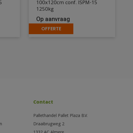
5
100x120cm conf. ISPM-15
1250kg
Op aanvraag
OFFERTE
Contact
Pallethandel Pallet Plaza B.V.
n
Draaibrugweg 2
1332 AC Almere