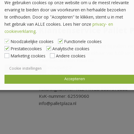
Distributie centrum van 14.000 m2
We gebruiken cookies op onze website om u de meest relevante
Maar dan 100.000 artikelen
ervaring te bieden door uw voorkeuren en herhaalde bezoeken
Goede service
te onthouden. Door op "Accepteren" te klikken, stemt u in met
het gebruik van ALLE cookies. Lees hier onze
privacy- en
Klantenservice Pallet 
cookieverklaring
.
Noodzakelijke cookies
Functionele cookies
Heeft u vragen over uw bestelling bij pallets va
Prestatiecookies
Analytische cookies
Wij zijn op werkdagen bereikbaar van 8:00 tot 16
Marketing cookies
Andere cookies
Pallethandel Pallet Plaza B.V.
Draaibrugweg 2
Cookie instellingen
1332 AC Almere
Accepteren
Telefoon: 036 760 4262
Rekeningnummer: NL24 INGB 0007070888
KvK-nummer: 62559060
info@palletplaza.nl