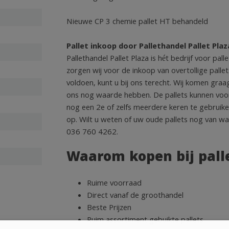
Nieuwe CP 3 chemie pallet HT behandeld
Pallet inkoop door Pallethandel Pallet Plaz
Pallethandel Pallet Plaza is hét bedrijf voor pa
zorgen wij voor de inkoop van overtollige palle
voldoen, kunt u bij ons terecht. Wij komen graa
ons nog waarde hebben. De pallets kunnen voo
nog een 2e of zelfs meerdere keren te gebruike
op. Wilt u weten of uw oude pallets nog van waa
036 760 4262.
Waarom kopen bij pall
Ruime voorraad
Direct vanaf de groothandel
Beste Prijzen
Ruim assortiment gebuikte pallets