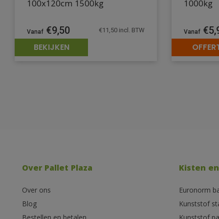
100x120cm 1500kg
1000kg
€
9,50
€
5,
€
11,50
incl. BTW
BEKIJKEN
OFFER
Over Pallet Plaza
Kisten en
Over ons
Euronorm b
Blog
Kunststof s
Bestellen en betalen
Kunststof pa