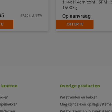
114x114cm conf. ISPM-1
1500kg
95
Op aanvraag
€
7,20
incl. BTW
TE
OFFERTE
 kratten
Overige producten
akken
Palletranden en bakken
tapelbakken
Magazijnbakken opslagsysteme
lletboxen
Palletkussens en loungekussens