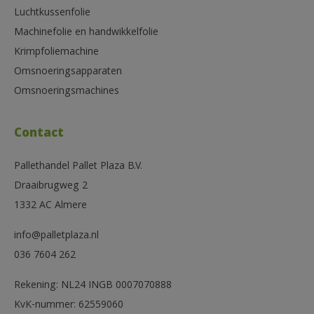
Luchtkussenfolie
Machinefolie en handwikkelfolie
Krimpfoliemachine
Omsnoeringsapparaten
Omsnoeringsmachines
Contact
Pallethandel Pallet Plaza B.V.
Draaibrugweg 2
1332 AC Almere
info@palletplaza.nl
036 7604 262
Rekening: NL24 INGB 0007070888
KvK-nummer: 62559060