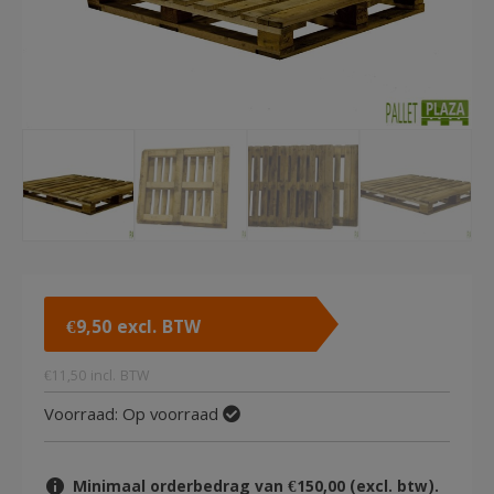
€
9,50
excl. BTW
€
11,50
incl. BTW
Voorraad:
Op voorraad
Minimaal orderbedrag van €150,00 (excl. btw).