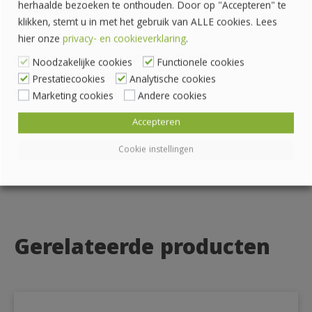
herhaalde bezoeken te onthouden. Door op "Accepteren" te
Draaibrugweg 2
klikken, stemt u in met het gebruik van ALLE cookies. Lees
1332 AC Almere
hier onze
privacy- en cookieverklaring
.
Telefoon: 036 760 4262
Rekeningnummer: NL24 INGB 0007070888
Noodzakelijke cookies
Functionele cookies
KvK-nummer: 62559060
Prestatiecookies
Analytische cookies
info@palletplaza.nl
Marketing cookies
Andere cookies
Accepteren
Cookie instellingen
Gerelateerde producten