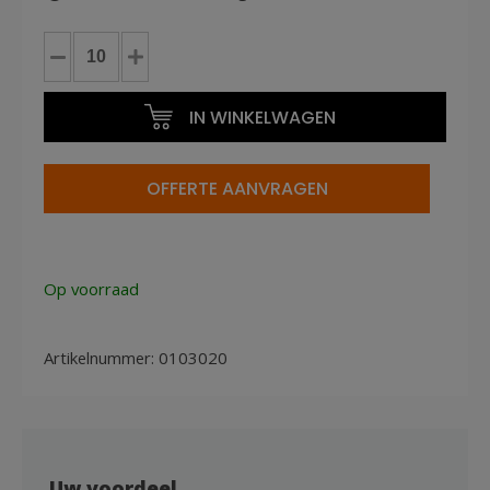
CP6
pallet
gebruikt
IN WINKELWAGEN
100x120cm
1500kg
aantal
OFFERTE AANVRAGEN
Op voorraad
Artikelnummer:
0103020