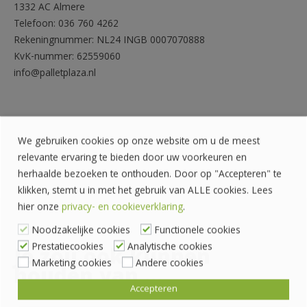
1332 AC Almere
Telefoon: 036 760 4262
Rekeningnummer: NL24 INGB 0007070888
KvK-nummer: 62559060
info@palletplaza.nl
We gebruiken cookies op onze website om u de meest
relevante ervaring te bieden door uw voorkeuren en
herhaalde bezoeken te onthouden. Door op "Accepteren" te
klikken, stemt u in met het gebruik van ALLE cookies. Lees
hier onze
privacy- en cookieverklaring
.
Noodzakelijke cookies
Functionele cookies
Prestatiecookies
Analytische cookies
Je zou ook kunnen
Marketing cookies
Andere cookies
houden van …
Accepteren