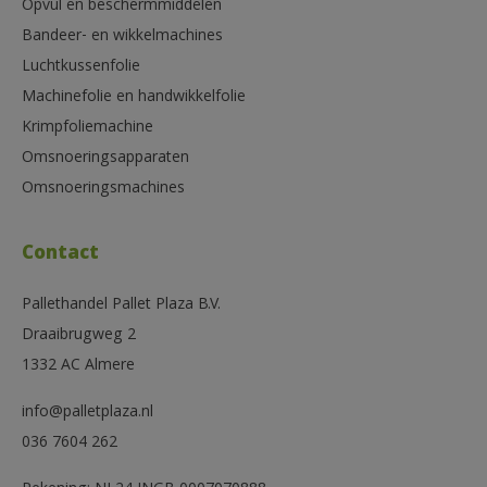
Opvul en beschermmiddelen
Bandeer- en wikkelmachines
Luchtkussenfolie
Machinefolie en handwikkelfolie
Krimpfoliemachine
Omsnoeringsapparaten
Omsnoeringsmachines
Contact
Pallethandel Pallet Plaza B.V.
Draaibrugweg 2
1332 AC Almere
info@palletplaza.nl
036 7604 262