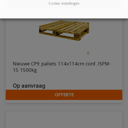
Cookie instellingen
Nieuwe CP9 pallets 114x114cm conf. ISPM-
15 1500kg
Op aanvraag
OFFERTE
DETAILS