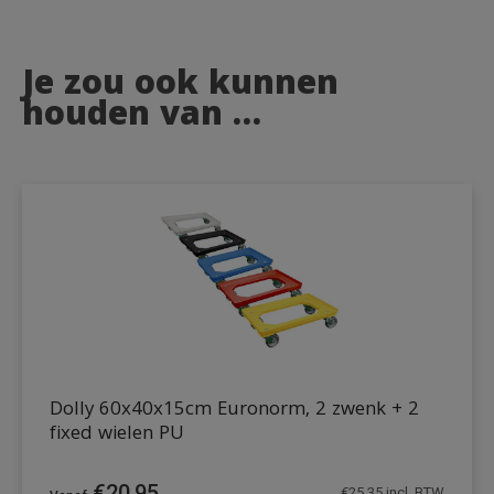
Je zou ook kunnen
houden van …
Dolly 60x40x15cm Euronorm, 2 zwenk + 2
fixed wielen PU
€
20,95
€
25,35
incl. BTW