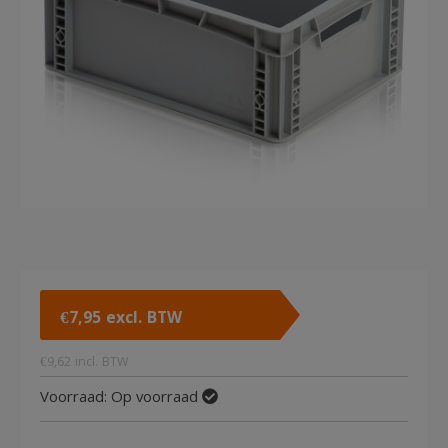
€
7,95
excl. BTW
€
9,62
incl. BTW
Voorraad:
Op voorraad