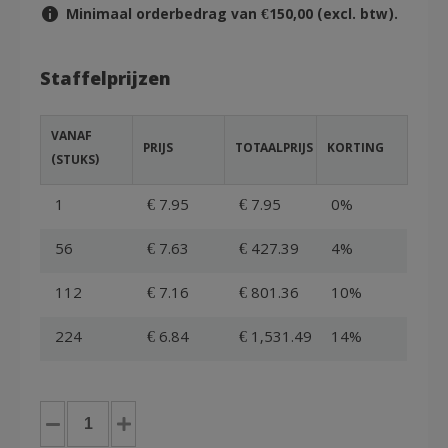
Minimaal orderbedrag van €150,00 (excl. btw).
Staffelprijzen
VANAF
PRIJS
TOTAALPRIJS
KORTING
(STUKS)
1
€ 7.95
€ 7.95
0%
56
€ 7.63
€ 427.39
4%
112
€ 7.16
€ 801.36
10%
224
€ 6.84
€ 1,531.49
14%
Euronorm
bak