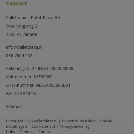
Contact
Pallethandel Pallet Plaza B.V.
Draaibrugweg 2
1332 AC Almere
info@palletplaza.nl
036 7604 262
Rekening: NL24 INGB 0007070888
KvK-nummer: 62559060
BTW-nummer: NL854865962B01
BIC: INGBNL2A
Sitemap
Copyright 2026 palletplaza.nl | Powered by
iClicks
|
Cookie
instellingen
|
Cookiebeleid
|
Privacyverklaring
Links
|
Sitemap
|
Contact