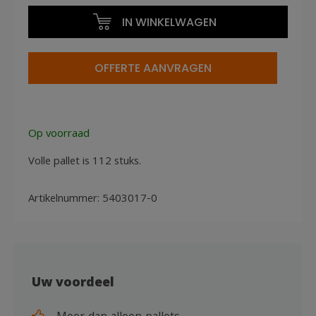
40x30x17cm
IN WINKELWAGEN
open
handvat
aantal
OFFERTE AANVRAGEN
Op voorraad
Volle pallet is 112 stuks.
Artikelnummer:
5403017-0
Uw voordeel