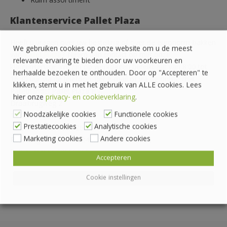
Ruim assortiment
Klantenservice Pallet Plaza
Heeft u vragen over uw bestelling of over de euronorm-bakken
We gebruiken cookies op onze website om u de meest
van
Pallet Plaza
? Neem dan contact op met onze
relevante ervaring te bieden door uw voorkeuren en
klantenservice. Wij zijn op werkdagen bereikbaar van 8:00 tot
herhaalde bezoeken te onthouden. Door op "Accepteren" te
16:30 uur via de telefoon, per e-mail of via de online chat.
klikken, stemt u in met het gebruik van ALLE cookies. Lees
Pallethandel Pallet Plaza B.V.
hier onze
privacy- en cookieverklaring
.
Draaibrugweg 2
Noodzakelijke cookies
Functionele cookies
1332 AC Almere
Prestatiecookies
Analytische cookies
Telefoon: 036 760 4262
Marketing cookies
Andere cookies
Rekeningnummer: NL24 INGB 0007070888
KvK-nummer: 62559060
Accepteren
Cookie instellingen