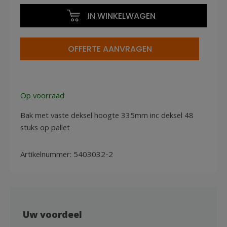
40x30x32cm
IN WINKELWAGEN
met
deksel
open
OFFERTE AANVRAGEN
handgreep
aantal
Op voorraad
Bak met vaste deksel hoogte 335mm inc deksel 48
stuks op pallet
Artikelnummer:
5403032-2
Uw voordeel