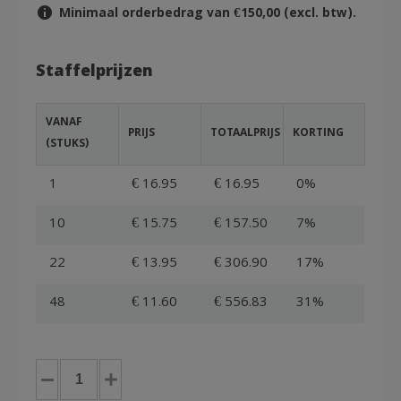
Minimaal orderbedrag van €150,00 (excl. btw).
Staffelprijzen
VANAF
PRIJS
TOTAALPRIJS
KORTING
(STUKS)
1
€ 16.95
€ 16.95
0%
10
€ 15.75
€ 157.50
7%
22
€ 13.95
€ 306.90
17%
48
€ 11.60
€ 556.83
31%
Euronorm
bak