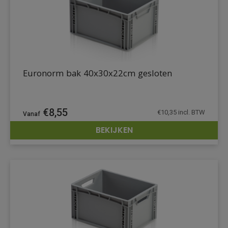
Euronorm bak 40x30x22cm gesloten
€
8,55
€
10,35
incl. BTW
BEKIJKEN
DETAILS