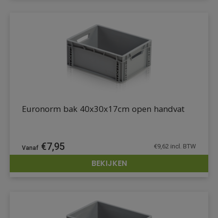
Euronorm bak 40x30x17cm open handvat
€
7,95
€
9,62
incl. BTW
BEKIJKEN
DETAILS