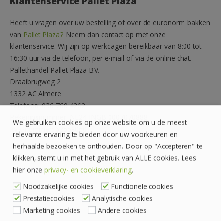
Klantenservice Pallet Plaza
Heeft u vragen over uw bestelling of over de euronorm-bakken
van
Pallet Plaza?
Neem dan contact op met onze
klantenservice. Wij zijn op werkdagen bereikbaar van 8:00 tot
16:30 uur via de telefoon, per e-mail of via de online chat.
Pallethandel Pallet Plaza B.V.
Draaibrugweg 2
1332 AC Almere
Telefoon: 036 760 4262
Rekeningnummer: NL24 INGB 0007070888
We gebruiken cookies op onze website om u de meest
KvK-nummer: 62559060
relevante ervaring te bieden door uw voorkeuren en
herhaalde bezoeken te onthouden. Door op "Accepteren" te
klikken, stemt u in met het gebruik van ALLE cookies. Lees
hier onze
privacy- en cookieverklaring
.
Noodzakelijke cookies
Functionele cookies
Prestatiecookies
Analytische cookies
Marketing cookies
Andere cookies