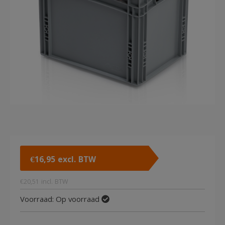
€
16,95
excl. BTW
€
20,51
incl. BTW
Voorraad:
Op voorraad