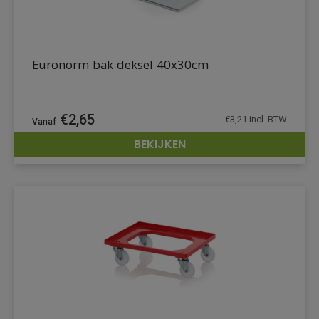
Euronorm bak deksel 40x30cm
€
2,65
€
3,21
incl. BTW
BEKIJKEN
DETAILS