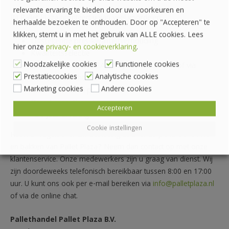
relevante ervaring te bieden door uw voorkeuren en
Bij Pallet Plaza profiteert u van veel voordelen:
herhaalde bezoeken te onthouden. Door op "Accepteren" te
klikken, stemt u in met het gebruik van ALLE cookies. Lees
Uitstekende prijs-kwaliteitverhouding
hier onze
privacy- en cookieverklaring
.
Kwaliteitsselectie
Noodzakelijke cookies
Functionele cookies
Betalen met o.a. iDEAL, PayPal, creditcard of via
Prestatiecookies
Analytische cookies
bankoverdracht
Marketing cookies
Andere cookies
Meer dan alleen pallets
Breed assortiment
Accepteren
>30 jaar ervaring
Cookie instellingen
Heeft u vragen over uw bestelling of over de
pickorder
kratten
en bakken van Pallet Plaza? Neem dan contact op met onze
klantenservice. Onze medewerkers zijn u graag van dienst. Wij
zijn doordeweeks telefonisch bereikbaar tussen 8:00 en 17:00
uur. U kunt ons ook per e-mail bereiken via
info@palletplaza.nl
of via de online chat.
Pallethandel Pallet Plaza B.V.