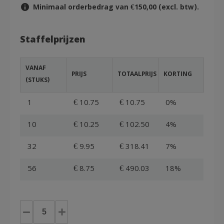
Minimaal orderbedrag van €150,00 (excl. btw).
Staffelprijzen
VANAF
PRIJS
TOTAALPRIJS
KORTING
(STUKS)
1
€ 10.75
€ 10.75
0%
10
€ 10.25
€ 102.50
4%
32
€ 9.95
€ 318.41
7%
56
€ 8.75
€ 490.03
18%
Euronorm
Bak