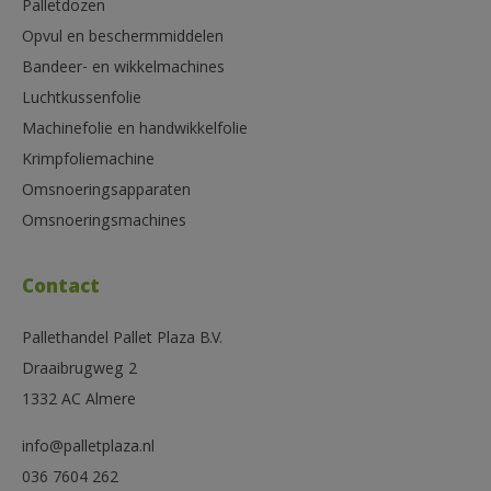
Palletdozen
Opvul en beschermmiddelen
Bandeer- en wikkelmachines
Luchtkussenfolie
Machinefolie en handwikkelfolie
Krimpfoliemachine
Omsnoeringsapparaten
Omsnoeringsmachines
Contact
Pallethandel Pallet Plaza B.V.
Draaibrugweg 2
1332 AC Almere
info@palletplaza.nl
036 7604 262