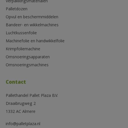
Verpakkingsmaterialen
Palletdozen
Opvul en beschermmiddelen
Bandeer- en wikkelmachines
Luchtkussenfolie
Machinefolie en handwikkelfolie
Krimpfoliemachine
Omsnoeringsapparaten
Omsnoeringsmachines
Contact
Pallethandel Pallet Plaza B.V.
Draaibrugweg 2
1332 AC Almere
info@palletplaza.nl