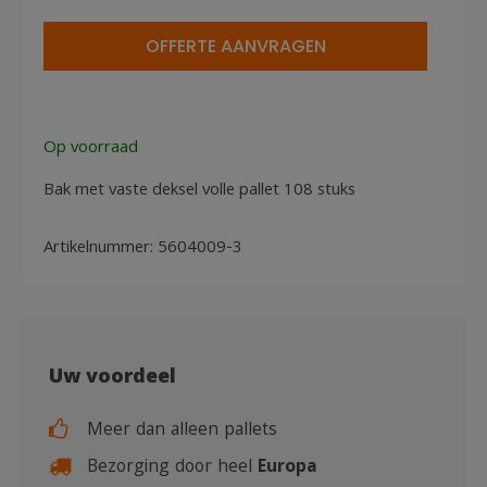
deksel
gesloten
OFFERTE AANVRAGEN
handgreep
aantal
Op voorraad
Bak met vaste deksel volle pallet 108 stuks
Artikelnummer:
5604009-3
Uw voordeel
Meer dan alleen pallets
Bezorging door heel
Europa