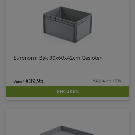
Euronorm Bak 80x60x42cm Gesloten
€
39,95
€
48,34
incl. BTW
BEKIJKEN
DETAILS