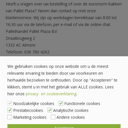
Heeft u vragen over uw bestelling of over de euronorm-bakken
van Pallet Plaza? Neem dan contact op met onze
klantenservice. Wij zijn op werkdagen bereikbaar van 8:00 tot
16:30 uur via de telefoon, per e-mail of via de online chat.
Pallethandel Pallet Plaza B.V.
Draaibrugweg 2
1332 AC Almere
Telefoon: 036 760 4262
Rekeningnummer: NL24 INGB 0007070888
KvK-nummer: 62559060
We gebruiken cookies op onze website om u de meest
relevante ervaring te bieden door uw voorkeuren en
herhaalde bezoeken te onthouden. Door op "Accepteren" te
klikken, stemt u in met het gebruik van ALLE cookies. Lees
hier onze
privacy- en cookieverklaring
.
Noodzakelijke cookies
Functionele cookies
Prestatiecookies
Analytische cookies
Marketing cookies
Andere cookies