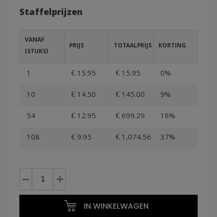
Staffelprijzen
VANAF
PRIJS
TOTAALPRIJS
KORTING
(STUKS)
1
€ 15.95
€ 15.95
0%
10
€ 14.50
€ 145.00
9%
54
€ 12.95
€ 699.29
18%
108
€ 9.95
€ 1,074.56
37%
Euronorm
bak
60x40x09cm
IN WINKELWAGEN
met