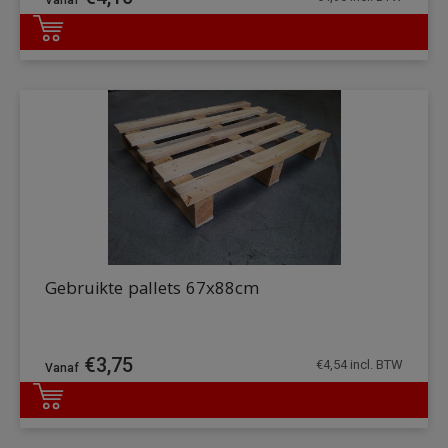
DETAILS
Gebruikte pallets 67x88cm
€
3,75
€
4,54
incl. BTW
DETAILS