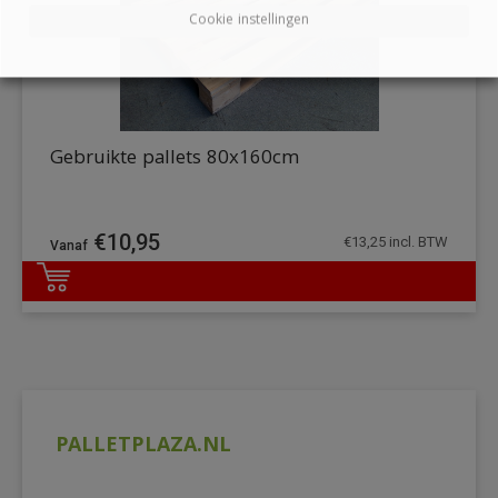
Cookie instellingen
Gebruikte pallets 80x160cm
€
10,95
€
13,25
incl. BTW
DETAILS
PALLETPLAZA.NL