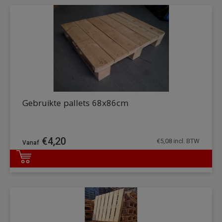
Gebruikte pallets 68x86cm
€
4,20
€
5,08
incl. BTW
DETAILS