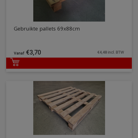
Gebruikte pallets 69x88cm
€
3,70
€
4,48
incl. BTW
DETAILS