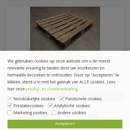
We gebruiken cookies op onze website om u de meest
Gebruikte pallet 100×120 zeer sterke pallet
relevante ervaring te bieden door uw voorkeuren en
3 sleeplatten
herhaalde bezoeken te onthouden. Door op "Accepteren" te
klikken, stemt u in met het gebruik van ALLE cookies. Lees
€
9,95
€
12,04
incl. BTW
hier onze
privacy- en cookieverklaring
.
Noodzakelijke cookies
Functionele cookies
DETAILS
Prestatiecookies
Analytische cookies
Marketing cookies
Andere cookies
Accepteren