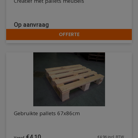
Creatief met pallets meubels
Op aanvraag
OFFERTE
DETAILS
Gebruikte pallets 67x86cm
€
4,10
€
4,96
incl. BTW