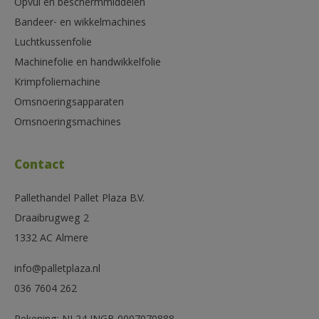
Opvul en beschermmiddelen
Bandeer- en wikkelmachines
Luchtkussenfolie
Machinefolie en handwikkelfolie
Krimpfoliemachine
Omsnoeringsapparaten
Omsnoeringsmachines
Contact
Pallethandel Pallet Plaza B.V.
Draaibrugweg 2
1332 AC Almere
info@palletplaza.nl
036 7604 262