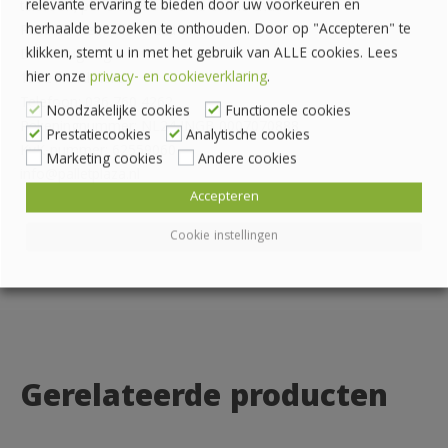
relevante ervaring te bieden door uw voorkeuren en
telefoon, per e-mail of via de online chat.
herhaalde bezoeken te onthouden. Door op "Accepteren" te
Pallethandel Pallet Plaza B.V.
klikken, stemt u in met het gebruik van ALLE cookies. Lees
Draaibrugweg 2
hier onze
privacy- en cookieverklaring
.
1332 AC Almere
Telefoon: 036 760 4262
Noodzakelijke cookies
Functionele cookies
Rekeningnummer: NL24 INGB 0007070888
Prestatiecookies
Analytische cookies
KvK-nummer: 62559060
Marketing cookies
Andere cookies
info@palletplaza.nl
Accepteren
Cookie instellingen
Gerelateerde producten