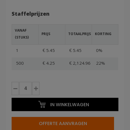
Staffelprijzen
VANAF
PRIJS
TOTAALPRIJS
KORTING
(STUKS)
1
€ 5.45
€ 5.45
0%
500
€ 4.25
€ 2,124.96
22%
Gebruikte
Lichte
omlopende
IN WINKELWAGEN
100x120
pallet
voor
OFFERTE AANVRAGEN
belading