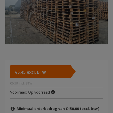
€
5,45
excl. BTW
€
6,59
incl. BTW
Voorraad:
Op voorraad
Minimaal orderbedrag van €150,00 (excl. btw).