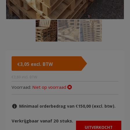
€
3,05
excl. BTW
€
3,69
incl. BTW
Voorraad:
Niet op voorraad
Minimaal orderbedrag van €150,00 (excl. btw).
Verkrijgbaar vanaf 20 stuks.
UITVERKOCHT