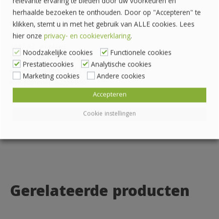
relevante ervaring te bieden door uw voorkeuren en
via de online chat.
herhaalde bezoeken te onthouden. Door op "Accepteren" te
Pallethandel Pallet Plaza B.V.
klikken, stemt u in met het gebruik van ALLE cookies. Lees
Draaibrugweg 2
hier onze
privacy- en cookieverklaring
.
1332 AC ALMERE
Noodzakelijke cookies
Functionele cookies
Telefoon: 036 760 4262
Prestatiecookies
Analytische cookies
Rekeningnummer: NL24 INGB 0007070888
Marketing cookies
Andere cookies
KvK-nummer: 62559060
Accepteren
Cookie instellingen
Gerelateerde producten