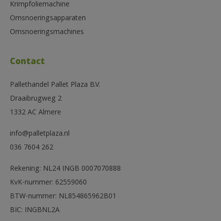
Krimpfoliemachine
Omsnoeringsapparaten
Omsnoeringsmachines
Contact
Pallethandel Pallet Plaza B.V.
Draaibrugweg 2
1332 AC Almere
info@palletplaza.nl
036 7604 262
Rekening: NL24 INGB 0007070888
KvK-nummer: 62559060
BTW-nummer: NL854865962B01
BIC: INGBNL2A