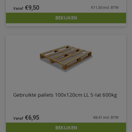
€
9,50
€
11,50
incl. BTW
BEKIJKEN
DETAILS
Gebruikte pallets 100x120cm LL 5-lat 600kg
€
6,95
€
8,41
incl. BTW
BEKIJKEN
DETAILS