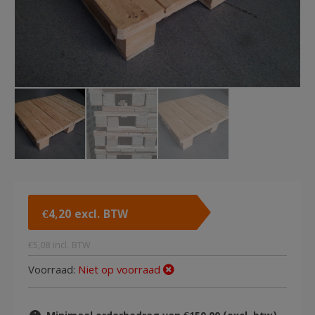
€
4,20
excl. BTW
€
5,08
incl. BTW
Voorraad:
Niet op voorraad