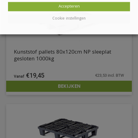
Accepteren
Cookie instellingen
Kunststof pallets 80x120cm NP sleeplat
gesloten 1000kg
€
19,45
€
23,53
incl. BTW
BEKIJKEN
DETAILS