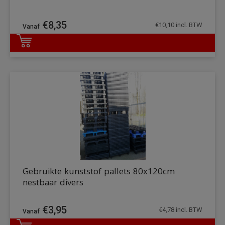
€
8,35
€
10,10
incl. BTW
DETAILS
Gebruikte kunststof pallets 80x120cm
nestbaar divers
€
3,95
€
4,78
incl. BTW