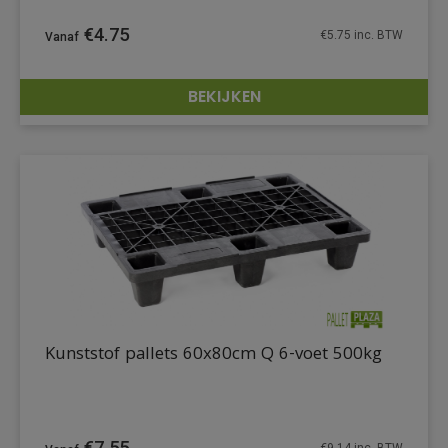
€
4.75
€
5.75
inc. BTW
BEKIJKEN
DETAILS
Kunststof pallets 60x80cm Q 6-voet 500kg
€
7.55