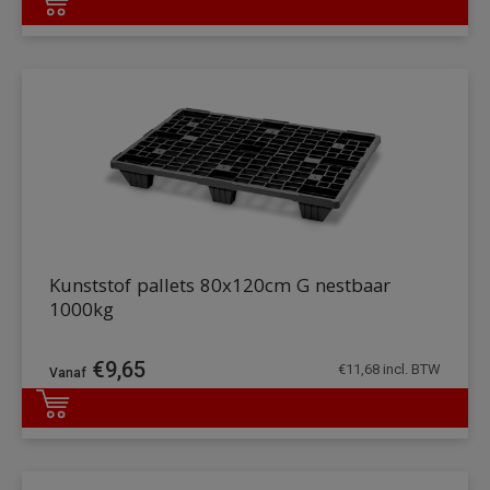
DETAILS
Kunststof pallets 80x120cm G nestbaar
1000kg
€
9,65
€
11,68
incl. BTW
DETAILS