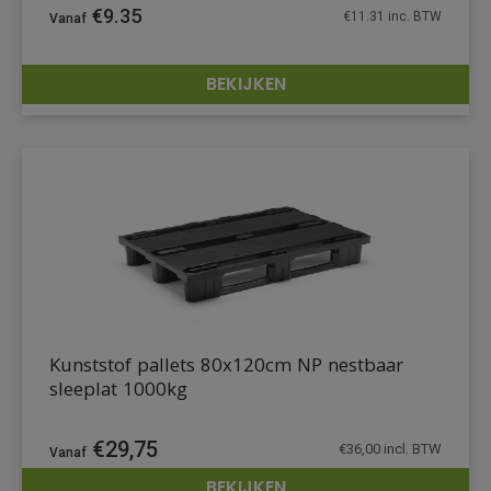
€
9.35
€
11.31
inc. BTW
BEKIJKEN
DETAILS
Kunststof pallets 80x120cm NP nestbaar
sleeplat 1000kg
€
29,75
€
36,00
incl. BTW
BEKIJKEN