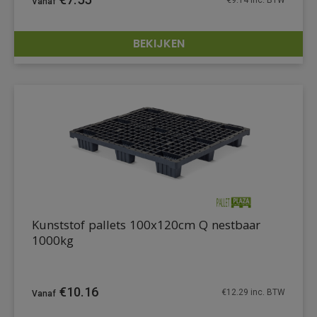
€
9.14
inc. BTW
BEKIJKEN
DETAILS
Kunststof pallets 100x120cm Q nestbaar
1000kg
€
10.16
€
12.29
inc. BTW