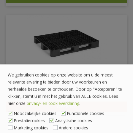
DETAILS
Kunststof pallets 100x120cm Middelzwaar
We gebruiken cookies op onze website om u de meest
1250kg NP
relevante ervaring te bieden door uw voorkeuren en
herhaalde bezoeken te onthouden. Door op "Accepteren" te
€
34,50
klikken, stemt u in met het gebruik van ALLE cookies. Lees
€
41,75
incl. BTW
hier onze
privacy- en cookieverklaring
.
OFFERTE
DETAILS
Noodzakelijke cookies
Functionele cookies
Prestatiecookies
Analytische cookies
Marketing cookies
Andere cookies