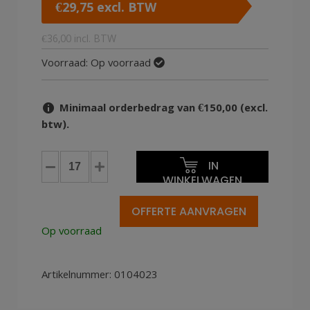
€
29,75
excl. BTW
€
36,00
incl. BTW
Voorraad:
Op voorraad
Minimaal orderbedrag van €150,00 (excl.
btw).
Kunststof
IN
pallets
WINKELWAGEN
80x120cm
NP
OFFERTE AANVRAGEN
nestbaar
Op voorraad
sleeplat
1000kg
aantal
Artikelnummer:
0104023