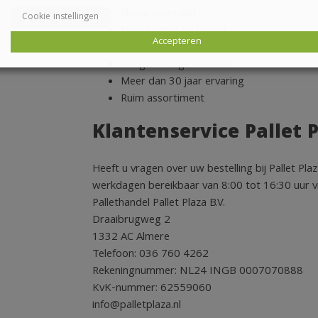
Grote voorraad
Cookie instellingen
Direct vanaf de fabriek
Accepteren
Beste Prijzen
hoogwaardige kwaliteit
Meer dan 30 jaar ervaring
Ruim assortiment
Klantenservice Pallet 
Heeft u vragen over uw bestelling bij Pallet Pl
werkdagen bereikbaar van 8:00 tot 16:30 uur via
Pallethandel Pallet Plaza B.V.
Draaibrugweg 2
1332 AC Almere
Telefoon: 036 760 4262
Rekeningnummer: NL24 INGB 0007070888
KvK-nummer: 62559060
info@palletplaza.nl