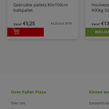
Gebruikte pallets 80x100cm
Houtveze
balkpallet
900kg 50
€
5,25
€
13
€
6,35
incl. BTW
BEKIJK
Over Pallet Plaza
Kisten en
Over ons
Euronorm b