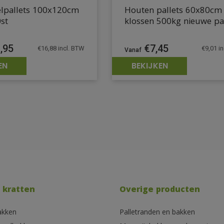
lpallets 100x120cm
Houten pallets 60x80cm
st
klossen 500kg nieuwe pa
,95
€
7,45
€
16,88
incl. BTW
€
9,01
in
EN
BEKIJKEN
 kratten
Overige producten
akken
Palletranden en bakken