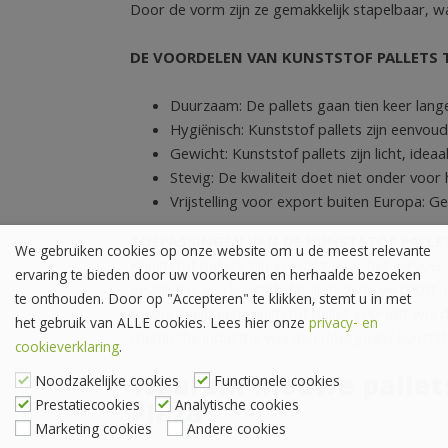
Door de vorm zijn ze gemakkelijk stapelbaar, w
DE VOORDELEN VAN KUNSTSTOF PALLETS T
Duurzaam: De pallets gaan tien keer lang
Hygiënisch: Kunststof pallets zijn eenv
Gewicht: Kunststof pallets zijn licht, idea
Stevig: De kwaliteit doet niet onder voor 
Vrijstelling voor export buiten Europa: Ge
TOEPASSINGEN VAN DE KUNSTSTOF PALLE
We gebruiken cookies op onze website om u de meest relevante
Kunststof pallets zijn geschikt voor het vervo
ervaring te bieden door uw voorkeuren en herhaalde bezoeken
gevallen is een kunststof pallets zelfs verplicht
te onthouden. Door op "Accepteren" te klikken, stemt u in met
bijvoorbeeld een kunststof pallet gebruikt worde
het gebruik van ALLE cookies. Lees hier onze
privacy- en
chemische industrie worden doorgaans kunststof
cookieverklaring
.
Waarom nieuwe pallets
Noodzakelijke cookies
Functionele cookies
Prestatiecookies
Analytische cookies
Plaza
Marketing cookies
Andere cookies