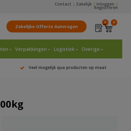
Contact
|
Zakelijk
|
Inloggen
|
Registreren
0
0
Zakelijke Offerte Aanvragen
tten
Verpakkingen
Logistiek
Overige
Veel mogelijk qua producten op maat
000kg