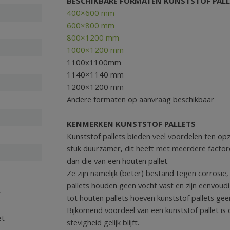
BESCHIKBARE FORMATEN KUNSTSTOF PALL
400×600 mm
600×800 mm
800×1200 mm
1000×1200 mm
1100x1100mm
1140×1140 mm
1200×1200 mm
Andere formaten op aanvraag beschikbaar
KENMERKEN KUNSTSTOF PALLETS
Kunststof pallets bieden veel voordelen ten opz
stuk duurzamer, dit heeft met meerdere factore
dan die van een houten pallet.
Ze zijn namelijk (beter) bestand tegen corrosie,
pallets houden geen vocht vast en zijn eenvoudi
r
tot houten pallets hoeven kunststof pallets g
Bijkomend voordeel van een kunststof pallet is d
et
stevigheid gelijk blijft.