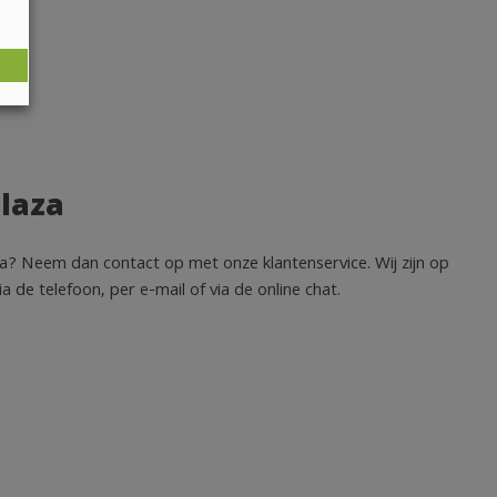
Plaza
aza? Neem dan contact op met onze klantenservice. Wij zijn op
 de telefoon, per e-mail of via de online chat.