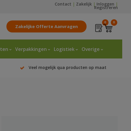
Contact
|
Zakelijk
|
Inloggen
|
Registreren
0
0
Zakelijke Offerte Aanvragen
tten
Verpakkingen
Logistiek
Overige
Veel mogelijk qua producten op maat