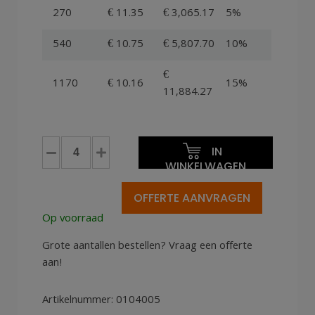
270
€ 11.35
€ 3,065.17
5%
540
€ 10.75
€ 5,807.70
10%
€
1170
€ 10.16
15%
11,884.27
Kunststof
IN
pallets
WINKELWAGEN
100x120cm
Q
OFFERTE AANVRAGEN
nestbaar
Op voorraad
1000kg
aantal
Grote aantallen bestellen? Vraag een offerte
aan!
Artikelnummer:
0104005