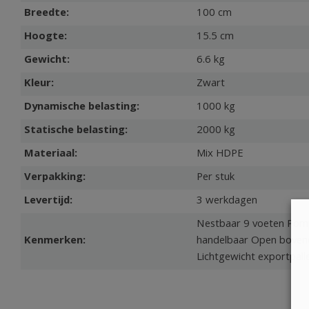
Breedte:
100 cm
Hoogte:
15.5 cm
Gewicht:
6.6 kg
Kleur:
Zwart
Dynamische belasting:
1000 kg
Statische belasting:
2000 kg
Materiaal:
Mix HDPE
Verpakking:
Per stuk
Levertijd:
3 werkdagen
Nestbaar 9 voeten Po
Kenmerken:
handelbaar Open boven
Lichtgewicht exportpall