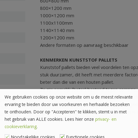
600×800 mm
800×1200 mm
1000×1200 mm
1100x1100mm
1140×1140 mm
1200×1200 mm
Andere formaten op aanvraag beschikbaar
KENMERKEN KUNSTSTOF PALLETS
Kunststof pallets bieden veel voordelen ten opz
stuk duurzamer, dit heeft met meerdere factore
beter dan die van een houten pallet.
Ze zijn namelijk (beter) bestand tegen corrosie,
pallets houden geen vocht vast en zijn eenvoudi
We gebruiken cookies op onze website om u de meest relevante
mpwagen
tot houten pallets hoeven kunststof pallets g
ervaring te bieden door uw voorkeuren en herhaalde bezoeken
dek
Bijkomend voordeel van een kunststof pallet is d
te onthouden. Door op "Accepteren" te klikken, stemt u in met
et
stevigheid gelijk blijft.
het gebruik van ALLE cookies. Lees hier onze
privacy- en
cookieverklaring
.
Noodzakelijke cookies
Functionele cookies