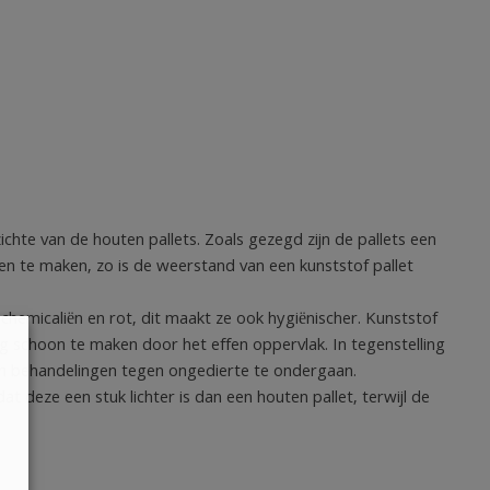
ichte van de houten pallets. Zoals gezegd zijn de pallets een
n te maken, zo is de weerstand van een kunststof pallet
 chemicaliën en rot, dit maakt ze ook hygiënischer. Kunststof
g schoon te maken door het effen oppervlak. In tegenstelling
een behandelingen tegen ongedierte te ondergaan.
at deze een stuk lichter is dan een houten pallet, terwijl de