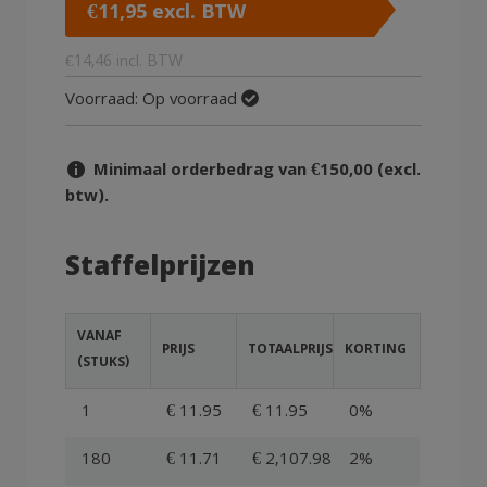
€
11,95
excl. BTW
€
14,46
incl. BTW
Voorraad:
Op voorraad
Minimaal orderbedrag van €150,00 (excl.
btw).
Staffelprijzen
VANAF
PRIJS
TOTAALPRIJS
KORTING
(STUKS)
1
€ 11.95
€ 11.95
0%
180
€ 11.71
€ 2,107.98
2%