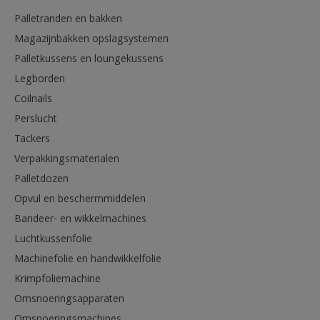
Palletranden en bakken
Magazijnbakken opslagsystemen
Palletkussens en loungekussens
Legborden
Coilnails
Perslucht
Tackers
Verpakkingsmaterialen
Palletdozen
Opvul en beschermmiddelen
Bandeer- en wikkelmachines
Luchtkussenfolie
Machinefolie en handwikkelfolie
Krimpfoliemachine
Omsnoeringsapparaten
Omsnoeringsmachines