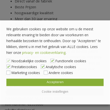
Direct vanaf de fabriek
Beste Prijzen
hoogwaardige kwaliteit
Meer dan 30 jaar ervaring
Ruim assortiment
We gebruiken cookies op onze website om u de meest
Goede service
relevante ervaring te bieden door uw voorkeuren en
Klantenservice Pallet Plaza
herhaalde bezoeken te onthouden. Door op "Accepteren" te
klikken, stemt u in met het gebruik van ALLE cookies. Lees
Heeft u vragen over uw bestelling of over de houten pallets
hier onze
privacy- en cookieverklaring
.
120x120cm van Pallet Plaza? Neem dan contact op met onze
Noodzakelijke cookies
Functionele cookies
klantenservice. Wij zijn op werkdagen bereikbaar van 8:00 tot
Prestatiecookies
Analytische cookies
16:30 uur via de telefoon, per e-mail of via de online chat.
Marketing cookies
Andere cookies
Pallethandel Pallet Plaza B.V.
Draaibrugweg 2
Accepteren
1332 AC Almere
Cookie instellingen
Telefoon: 036 760 4262
Rekeningnummer: NL24 INGB 0007070888
KvK-nummer: 62559060