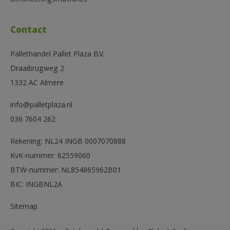
Contact
Pallethandel Pallet Plaza B.V.
Draaibrugweg 2
1332 AC Almere
info@palletplaza.nl
036 7604 262
Rekening: NL24 INGB 0007070888
KvK-nummer: 62559060
BTW-nummer: NL854865962B01
BIC: INGBNL2A
Sitemap