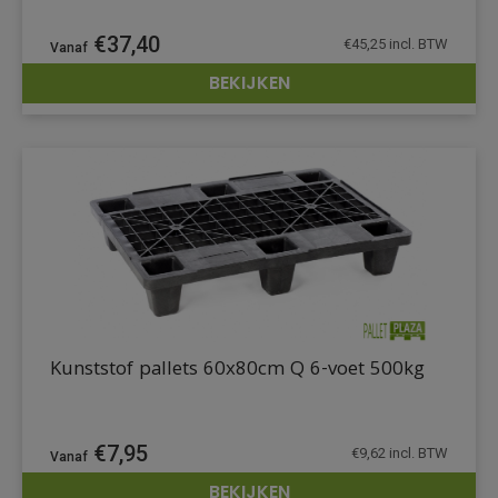
€
37,40
€
45,25
incl. BTW
BEKIJKEN
DETAILS
Kunststof pallets 60x80cm Q 6-voet 500kg
€
7,95
€
9,62
incl. BTW
BEKIJKEN