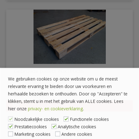
Gebruikte pallets 80x160cm
We gebruiken cookies op onze website om u de meest
relevante ervaring te bieden door uw voorkeuren en
herhaalde bezoeken te onthouden. Door op "Accepteren" te
€
10,95
€
13,25
incl. BTW
klikken, stemt u in met het gebruik van ALLE cookies. Lees
hier onze
privacy- en cookieverklaring
.
DETAILS
Noodzakelijke cookies
Functionele cookies
Prestatiecookies
Analytische cookies
Marketing cookies
Andere cookies