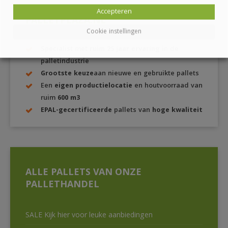
Accepteren
PALLETPLAZA.NL
Cookie instellingen
Specialist met
ruim 25 jaar ervaring
in de
palletindustrie
Grootste keuze
aan nieuwe en gebruikte pallets
Een
eigen productielocatie
en houtvoorraad van
ruim
600 m3
EPAL-gecertificeerde
pallets van
hoge kwaliteit
ALLE PALLETS VAN ONZE
PALLETHANDEL
SALE Kijk hier voor leuke aanbiedingen