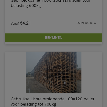
Gebr blokpallet 100x120cm kruisdek voor
belasting 600kg
€
4.21
€
5.09
inc. BTW
BEKIJKEN
DETAILS
Gebruikte Lichte omlopende 100×120 pallet
voor belading tot 700kg