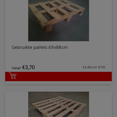
Gebruikte pallets 69x88cm
€
3,70
€
4,48
incl. BTW
DETAILS