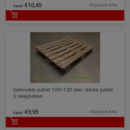
€
10,45
€
12,64
incl. BTW
DETAILS
Gebruikte pallet 100×120 zeer sterke pallet
3 sleeplatten
€
9,95
€
12,04
incl. BTW
DETAILS