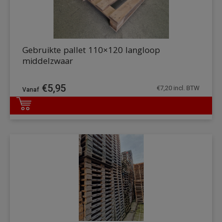
Gebruikte pallet 110×120 langloop
middelzwaar
€
5,95
€
7,20
incl. BTW
DETAILS