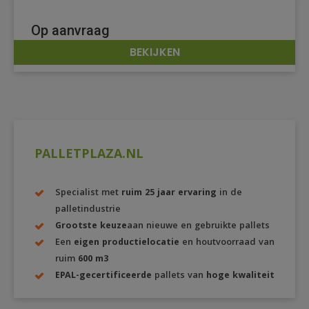
Op aanvraag
BEKIJKEN
DETAILS
PALLETPLAZA.NL
Specialist met
ruim 25 jaar ervaring
in de
palletindustrie
Grootste keuze
aan nieuwe en gebruikte pallets
Een
eigen productielocatie
en houtvoorraad van
ruim
600 m3
EPAL-gecertificeerde
pallets van
hoge kwaliteit