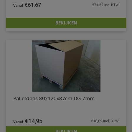
€
61.67
€
74.62
inc. BTW
BEKIJKEN
DETAILS
Palletdoos 80x120x87cm DG 7mm
€
14,95
€
18,09
incl. BTW
BEKIJKEN