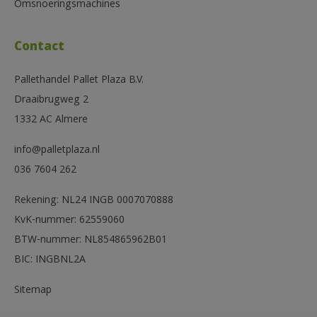
Omsnoeringsmachines
Contact
Pallethandel Pallet Plaza B.V.
Draaibrugweg 2
1332 AC Almere
info@palletplaza.nl
036 7604 262
Rekening: NL24 INGB 0007070888
KvK-nummer: 62559060
BTW-nummer: NL854865962B01
BIC: INGBNL2A
Sitemap