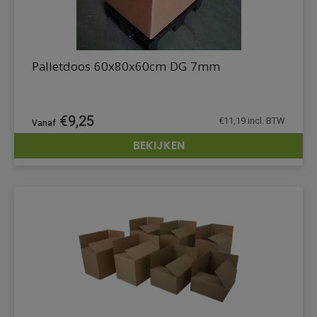
Palletdoos 60x80x60cm DG 7mm
€
9,25
€
11,19
incl. BTW
BEKIJKEN
DETAILS