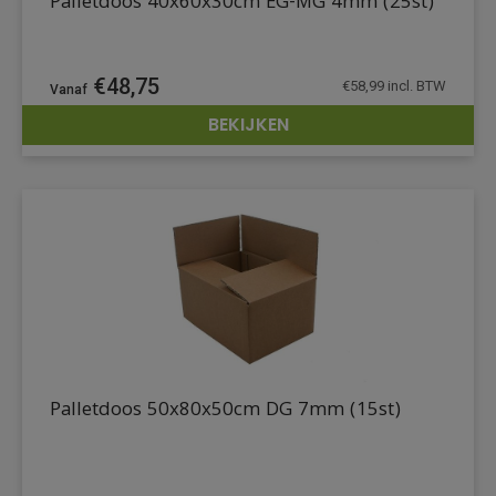
Palletdoos 40x60x30cm EG-MG 4mm (25st)
€
48,75
€
58,99
incl. BTW
BEKIJKEN
DETAILS
Palletdoos 50x80x50cm DG 7mm (15st)