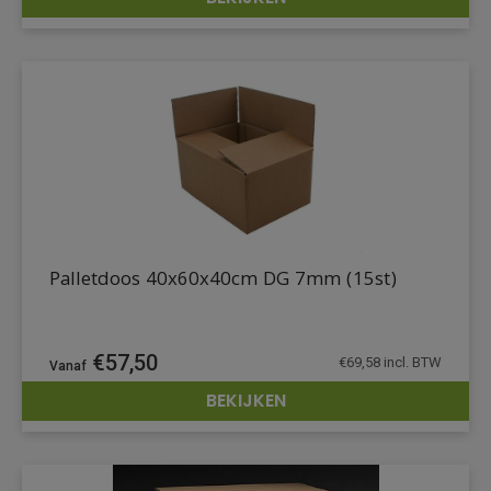
DETAILS
Palletdoos 40x60x40cm DG 7mm (15st)
€
57,50
€
69,58
incl. BTW
BEKIJKEN
DETAILS