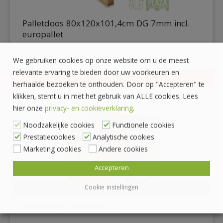
Palletdoos 80x120x101,4cm DG 7mm incl.
europallet
We gebruiken cookies op onze website om u de meest
€
42,95
€
51,97
incl. BTW
relevante ervaring te bieden door uw voorkeuren en
OFFERTE
herhaalde bezoeken te onthouden. Door op "Accepteren" te
DETAILS
klikken, stemt u in met het gebruik van ALLE cookies. Lees
hier onze
privacy- en cookieverklaring
.
Noodzakelijke cookies
Functionele cookies
Prestatiecookies
Analytische cookies
Marketing cookies
Andere cookies
Accepteren
Cookie instellingen
Palletdoos collomoduul