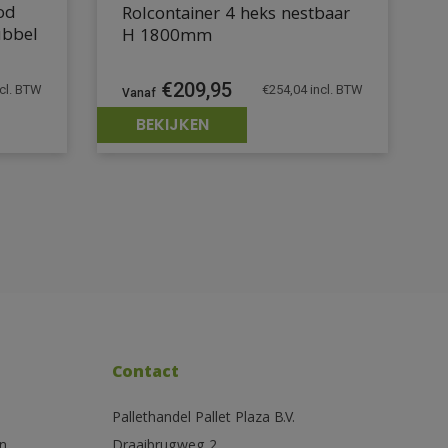
od
Rolcontainer 4 heks nestbaar
bbel
H 1800mm
€
209,95
€
254,04
incl. BTW
cl. BTW
BEKIJKEN
Contact
Pallethandel Pallet Plaza B.V.
n
Draaibrugweg 2