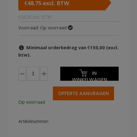
€
48,75
excl. BTW
€
58,99
incl. BTW
Voorraad:
Op voorraad
Minimaal orderbedrag van €150,00 (excl.
btw).
Palletdoos
IN
40x60x30cm
WINKELWAGEN
EG-
MG
OFFERTE AANVRAGEN
4mm
Op voorraad
(25st)
aantal
Artikelnummer: