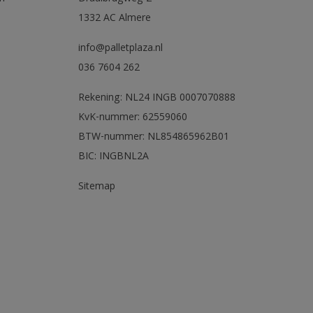
1332 AC Almere
info@palletplaza.nl
036 7604 262
Rekening: NL24 INGB 0007070888
KvK-nummer: 62559060
BTW-nummer: NL854865962B01
BIC: INGBNL2A
Sitemap