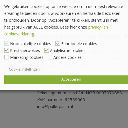
hoogwaardige kwaliteit
We gebruiken cookies op onze website om u de meest relevante
Meer dan 30 jaar ervaring
ervaring te bieden door uw voorkeuren en herhaalde bezoeken
Ruim assortiment
te onthouden. Door op "Accepteren" te klikken, stemt u in met
Goede service
het gebruik van ALLE cookies. Lees hier onze
privacy- en
cookieverklaring
.
Klantenservice Pallet 
Noodzakelijke cookies
Functionele cookies
Prestatiecookies
Analytische cookies
Heeft u vragen over uw bestelling of over Palle
Marketing cookies
Andere cookies
op werkdagen bereikbaar van 8:00 tot 16:30 uur 
Pallethandel Pallet Plaza B.V.
Cookie instellingen
Draaibrugweg 2
1332 AC Almere
Accepteren
Telefoon: 036 760 4262
Rekeningnummer: NL24 INGB 0007070888
KvK-nummer: 62559060
info@palletplaza.nl