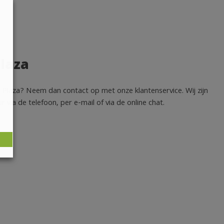
Plaza
t Plaza? Neem dan contact op met onze klantenservice. Wij zijn
via de telefoon, per e-mail of via de online chat.