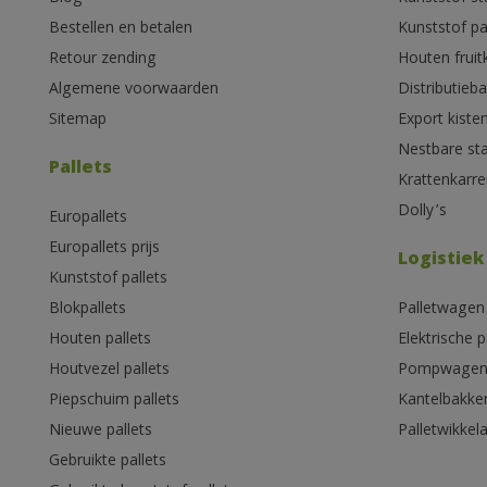
Bestellen en betalen
Kunststof pa
Retour zending
Houten fruit
Algemene voorwaarden
Distributieb
Sitemap
Export kiste
Nestbare st
Pallets
Krattenkarre
Dolly’s
Europallets
Europallets prijs
Logistiek
Kunststof pallets
Blokpallets
Palletwagen
Houten pallets
Elektrische 
Houtvezel pallets
Pompwage
Piepschuim pallets
Kantelbakke
Nieuwe pallets
Palletwikkel
Gebruikte pallets