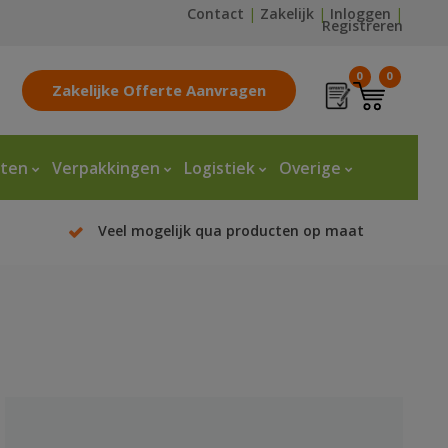
Contact
|
Zakelijk
|
Inloggen
|
Registreren
0
0
Zakelijke Offerte Aanvragen
tten
Verpakkingen
Logistiek
Overige
Veel mogelijk qua producten op maat