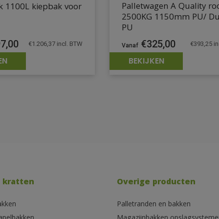
Palletwagen A Quality ro
k 1100L kiepbak voor
2500KG 1150mm PU/ Du
PU
7,00
€
325,00
€
1.206,37
incl. BTW
€
393,25
in
EN
BEKIJKEN
 kratten
Overige producten
akken
Palletranden en bakken
tapelbakken
Magazijnbakken opslagsysteme