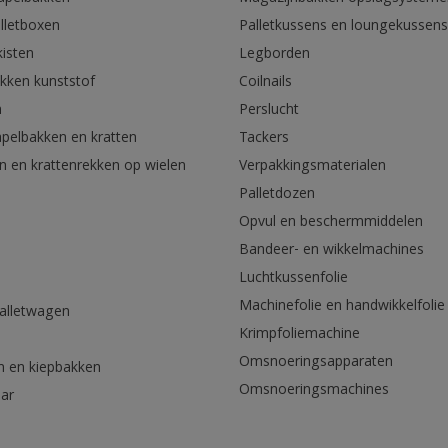
lletboxen
Palletkussens en loungekussens
kisten
Legborden
akken kunststof
Coilnails
n
Perslucht
apelbakken en kratten
Tackers
n en krattenrekken op wielen
Verpakkingsmaterialen
Palletdozen
Opvul en beschermmiddelen
Bandeer- en wikkelmachines
Luchtkussenfolie
Machinefolie en handwikkelfolie
palletwagen
Krimpfoliemachine
n
Omsnoeringsapparaten
n en kiepbakken
Omsnoeringsmachines
aar