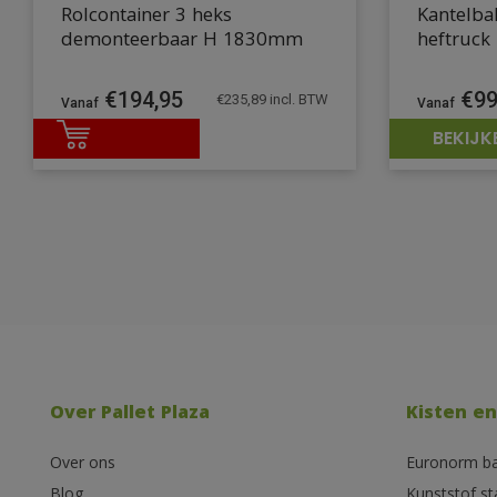
Rolcontainer 3 heks
Kantelba
demonteerbaar H 1830mm
heftruck
€
194,95
€
99
€
235,89
incl. BTW
BEKIJK
Over Pallet Plaza
Kisten en
Over ons
Euronorm b
Blog
Kunststof s