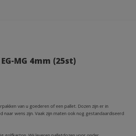
 EG-MG 4mm (25st)
rpakken van u goederen of een pallet. Dozen zijn er in
ijd naar wens zijn. Vaak zijn maten ook nog gestandaardiseerd
g golfkarton. Wij leveren palletdozen voor onder