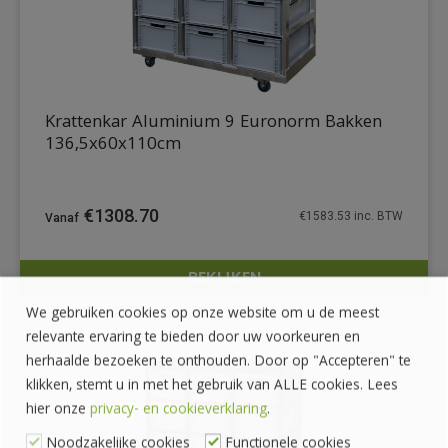
Krattenkar Aluminium 9 Euronorm Bakken
136,5x60x110cm
€
1308.70
€
1583.53
inc. BTW
BEKIJKEN
DETAILS
We gebruiken cookies op onze website om u de meest
relevante ervaring te bieden door uw voorkeuren en
herhaalde bezoeken te onthouden. Door op "Accepteren" te
klikken, stemt u in met het gebruik van ALLE cookies. Lees
hier onze
privacy- en cookieverklaring
.
Noodzakelijke cookies
Functionele cookies