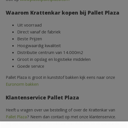
Waarom Krattenkar kopen bij Pallet Plaza
Uit voorraad
Direct vanaf de fabriek
Beste Prijzen
Hoogwaardig kwaliteit
Distributie centrum van 14.000m2
Groot in opslag en logistieke middelen
Goede service
Pallet Plaza is groot in kunststof bakken kijk eens naar onze
Euronorm bakken
Klantenservice Pallet Plaza
Heeft u vragen over uw bestelling of over de Krattenkar van
Pallet Plaza
? Neem dan contact op met onze klantenservice.
Wij zijn op werkdagen bereikbaar van 8:00 tot 16:30 uur via de