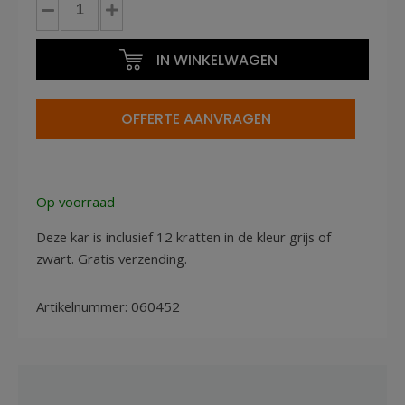
Aluminium
Zwart
IN WINKELWAGEN
12
Euronorm
Bakken
OFFERTE AANVRAGEN
181x60x110cm
aantal
Op voorraad
Deze kar is inclusief 12 kratten in de kleur grijs of
zwart. Gratis verzending.
Artikelnummer:
060452