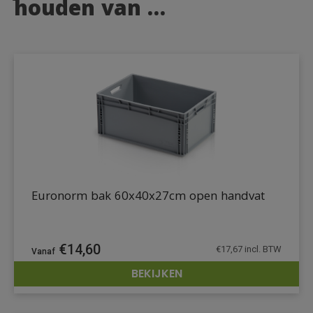
houden van …
Euronorm bak 60x40x27cm open handvat
€
14,60
€
17,67
incl. BTW
BEKIJKEN
DETAILS