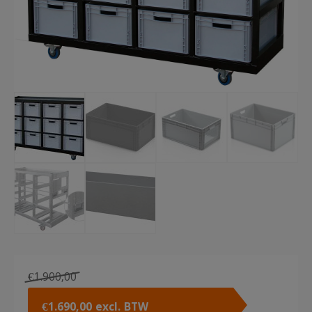
€
1.900,00
Oorspronkelijke
Huidige
€
1.690,00
excl. BTW
prijs
prijs