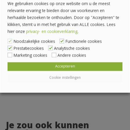
telefoon, per e-mail of via de online chat.
We gebruiken cookies op onze website om u de meest
relevante ervaring te bieden door uw voorkeuren en
herhaalde bezoeken te onthouden. Door op "Accepteren" te
Pallethandel Pallet Plaza B.V.
klikken, stemt u in met het gebruik van ALLE cookies. Lees
Draaibrugweg 2
hier onze
privacy- en cookieverklaring
.
1332 AC Almere
Noodzakelijke cookies
Functionele cookies
Telefoon: 036 760 4262
Prestatiecookies
Analytische cookies
Rekeningnummer: NL24 INGB 0007070888
Marketing cookies
Andere cookies
KvK-nummer: 62559060
Accepteren
Cookie instellingen
Je zou ook kunnen