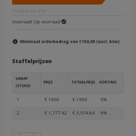
was:
is:
€
2.044,90
incl. BTW
€1.900,00.
€1.690,00.
Voorraad:
Op voorraad
Minimaal orderbedrag van €150,00 (excl. btw).
Staffelprijzen
VANAF
PRIJS
TOTAALPRIJS
KORTING
(STUKS)
1
€ 1900
€ 1900
0%
2
€ 1,777.42
€ 3,554.84
6%
Krattenkar