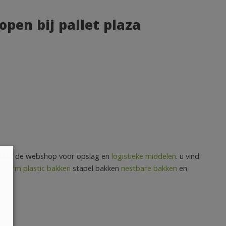
open bij pallet plaza
et plaza de webshop voor opslag en
logistieke middelen
. u vind
onorm plastic bakken
stapel bakken
nestbare bakken
en