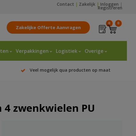
Contact
|
Zakelijk
|
Inloggen
|
Registreren
0
0
Zakelijke Offerte Aanvragen
tten
Verpakkingen
Logistiek
Overige
Veel mogelijk qua producten op maat
n 4 zwenkwielen PU