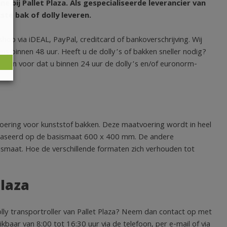
 bij Pallet Plaza. Als gespecialiseerde leverancier van
iste bak of dolly leveren.
hop via iDEAL, PayPal, creditcard of bankoverschrijving. Wij
s binnen 48 uur. Heeft u de dolly’s of bakken sneller nodig?
r dan voor dat u binnen 24 uur de dolly’s en/of euronorm-
ering voor kunststof bakken. Deze maatvoering wordt in heel
ebaseerd op de basismaat 600 x 400 mm. De andere
ismaat. Hoe de verschillende formaten zich verhouden tot
Plaza
olly transportroller van Pallet Plaza? Neem dan contact op met
kbaar van 8:00 tot 16:30 uur via de telefoon, per e-mail of via