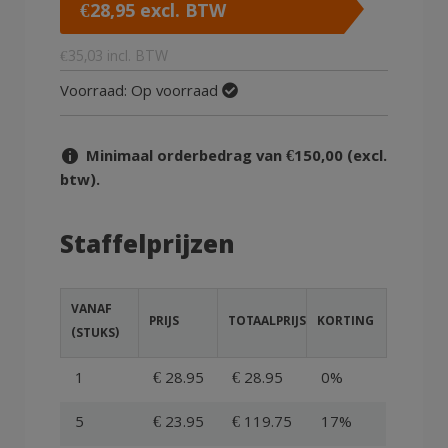
€
28,95
excl. BTW
€
35,03
incl. BTW
Voorraad:
Op voorraad
Minimaal orderbedrag van €150,00 (excl.
btw).
Staffelprijzen
VANAF
PRIJS
TOTAALPRIJS
KORTING
(STUKS)
1
€ 28.95
€ 28.95
0%
5
€ 23.95
€ 119.75
17%