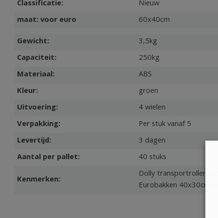
Classificatie:
Nieuw
maat: voor euro
60x40cm
Gewicht:
3,5kg
Capaciteit:
250kg
Materiaal:
ABS
Kleur:
groen
Uitvoering:
4 wielen
Verpakking:
Per stuk vanaf 5
Levertijd:
3 dagen
Aantal per pallet:
40 stuks
Dolly transportroller vo
Kenmerken:
Eurobakken 40x30cm e