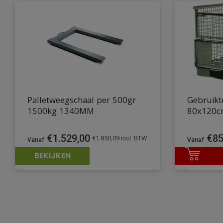
Palletweegschaal per 500gr
Gebruikt
1500kg 1340MM
80x120
€
1.529,00
€
85
€
1.850,09
incl. BTW
BEKIJKEN