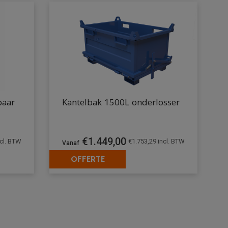
baar
Kantelbak 1500L onderlosser
€
1.449,00
cl. BTW
€
1.753,29
incl. BTW
OFFERTE