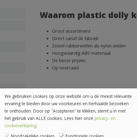
Waarom plastic dolly k
Groot assortiment
Direct vanaf de fabriek
Zowel rubberwielen als nylon wielen
Hoogwaardig ABS materiaal
De beste prijzen
Op voorraad
Plastic dolly of transport dolly vind u bij pall
We gebruiken cookies op onze website om u de meest relevante
niet alleen transport dolly’s maar ook voor
Eur
ervaring te bieden door uw voorkeuren en herhaalde bezoeken
or
palletboxen
vind u een groot assortiment.
te onthouden. Door op "Accepteren" te klikken, stemt u in met
n 60x40cm
het gebruik van ALLE cookies. Lees hier onze
privacy- en
cookieverklaring
.
Noodzakelijke cookies
Functionele cookies