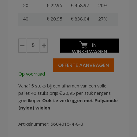
20
€ 22.95
€ 458.97
20%
40
€ 20.95
€ 838.04
27%
Dolly
IN
Transportwagen
WINKELWAGEN
60x40x15cm
Euronorm,
OFFERTE AANVRAGEN
Groen
Op voorraad
4
zwenkwielen
Vanaf 5 stuks bij een afnamen van een volle
PU
pallet 40 stuks prijs €.20,95 per stuk nergens
aantal
goedkoper
Ook te verkrijgen met Polyamide
(nylon) wielen
Artikelnummer:
5604015-4-8-3