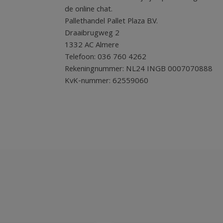
de online chat.
Pallethandel Pallet Plaza B.V.
Draaibrugweg 2
1332 AC Almere
Telefoon: 036 760 4262
Rekeningnummer: NL24 INGB 0007070888
KvK-nummer: 62559060