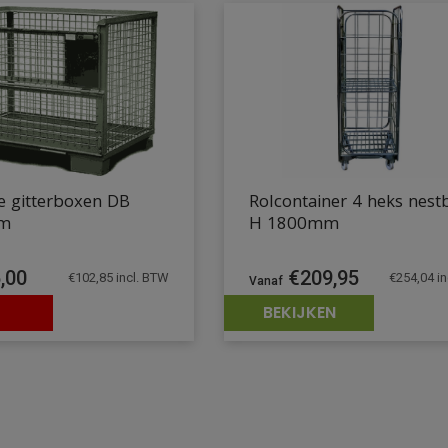
e gitterboxen DB
Rolcontainer 4 heks nest
cm
H 1800mm
,00
€
209,95
€
102,85
incl. BTW
€
254,04
in
BEKIJKEN