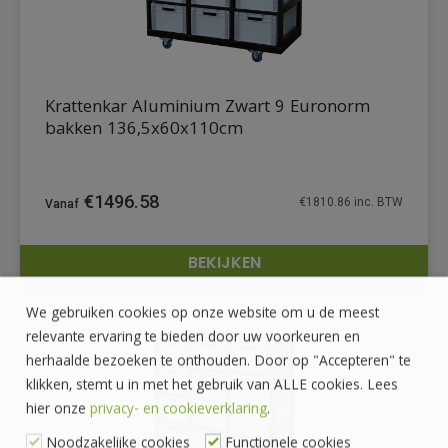
Krattenkar Aluminium Zwart 9 Euronorm
bakken 136,5x60x110cm
€
1496.58
€
1810.86
inc. BTW
BEKIJKEN
DETAILS
We gebruiken cookies op onze website om u de meest
relevante ervaring te bieden door uw voorkeuren en
herhaalde bezoeken te onthouden. Door op "Accepteren" te
klikken, stemt u in met het gebruik van ALLE cookies. Lees
hier onze
privacy- en cookieverklaring
.
Noodzakelijke cookies
Functionele cookies