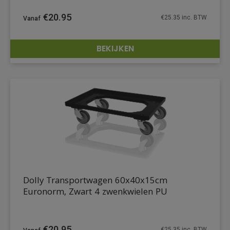
€
20.95
€
25.35
inc. BTW
BEKIJKEN
DETAILS
Dolly Transportwagen 60x40x15cm
Euronorm, Zwart 4 zwenkwielen PU
€
20.95
€
25.35
inc. BTW