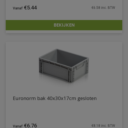
€
5.44
€
6.58
inc. BTW
BEKIJKEN
DETAILS
Euronorm bak 40x30x17cm gesloten
€
6.76
€
8.18
inc. BTW