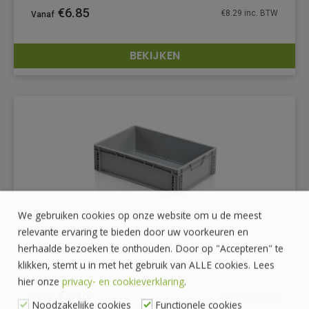
€
6.85
€
8.29
inc. BTW
BEKIJKEN
DETAILS
We gebruiken cookies op onze website om u de meest
Euronorm bak 60x40x17cm gesloten
relevante ervaring te bieden door uw voorkeuren en
herhaalde bezoeken te onthouden. Door op "Accepteren" te
klikken, stemt u in met het gebruik van ALLE cookies. Lees
hier onze
privacy- en cookieverklaring
.
€
8.10
€
9.80
inc. BTW
Noodzakelijke cookies
Functionele cookies