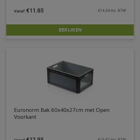
€
11.85
€
14.34
inc. BTW
BEKIJKEN
DETAILS
Euronorm Bak 60x40x27cm met Open
Voorkant
€
12.95
€
15.67
inc. BTW