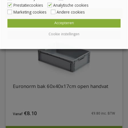
Prestatiecookies
Analytische cookies
Marketing cookies
Andere cookies
BEKIJKEN
DETAILS
Accepteren
Cookie instellingen
Euronorm bak 60x40x17cm open handvat
€
8.10
€
9.80
inc. BTW