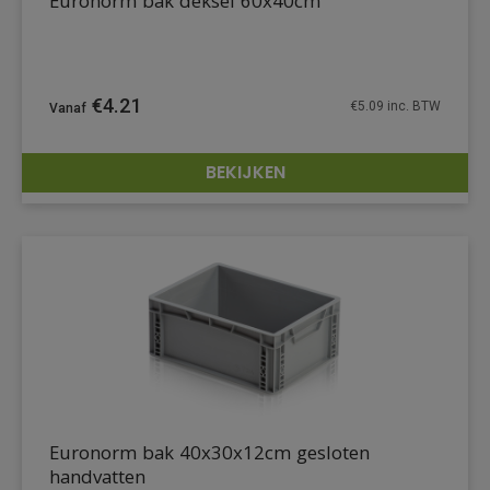
Euronorm bak deksel 60x40cm
€
4.21
€
5.09
inc. BTW
BEKIJKEN
DETAILS
Euronorm bak 40x30x12cm gesloten
handvatten