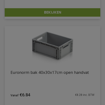
BEKIJKEN
DETAILS
Euronorm bak 40x30x17cm open handvat
€
6.84
€
8.28
inc. BTW