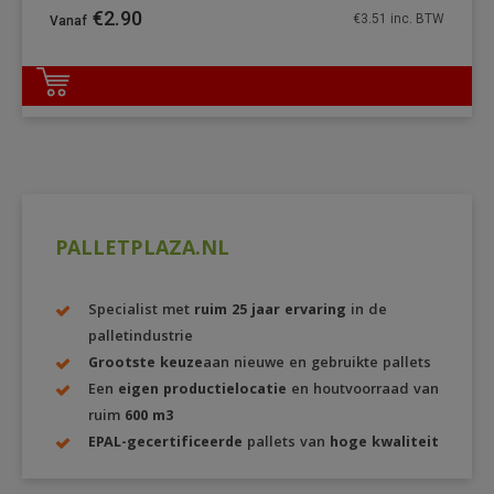
€
2.90
€
3.51
inc. BTW
DETAILS
PALLETPLAZA.NL
Specialist met
ruim 25 jaar ervaring
in de
palletindustrie
Grootste keuze
aan nieuwe en gebruikte pallets
Een
eigen productielocatie
en houtvoorraad van
ruim
600 m3
EPAL-gecertificeerde
pallets van
hoge kwaliteit