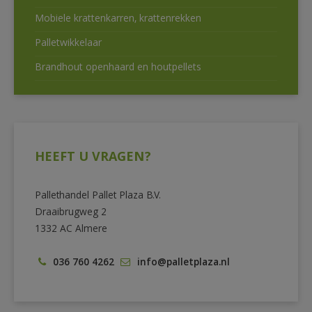
Mobiele krattenkarren, krattenrekken
Palletwikkelaar
Brandhout openhaard en houtpellets
HEEFT U VRAGEN?
Pallethandel Pallet Plaza B.V.
Draaibrugweg 2
1332 AC Almere
036 760 4262
info@palletplaza.nl