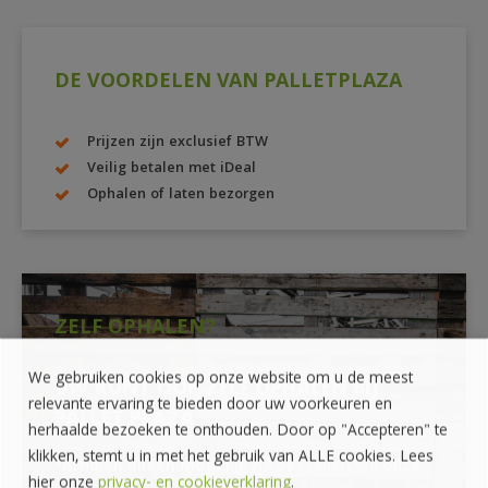
DE VOORDELEN VAN PALLETPLAZA
Prijzen zijn exclusief BTW
Veilig betalen met iDeal
Ophalen of laten bezorgen
ZELF OPHALEN?
We gebruiken cookies op onze website om u de meest
UW KUNT OOK ZELF OPHALEN BIJ
relevante ervaring te bieden door uw voorkeuren en
PALLET PLAZA
herhaalde bezoeken te onthouden. Door op "Accepteren" te
klikken, stemt u in met het gebruik van ALLE cookies. Lees
*Afhalen alleen mogelijk na bestellen via onze
hier onze
privacy- en cookieverklaring
.