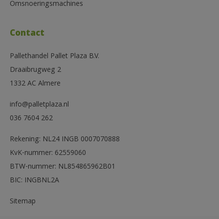
Omsnoeringsmachines
Contact
Pallethandel Pallet Plaza B.V.
Draaibrugweg 2
1332 AC Almere
info@palletplaza.nl
036 7604 262
Rekening: NL24 INGB 0007070888
KvK-nummer: 62559060
BTW-nummer: NL854865962B01
BIC: INGBNL2A
Sitemap