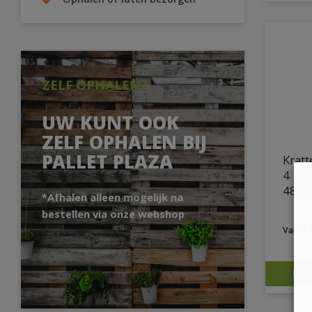
Ophalen of laten bezorgen
ZELF OPHALEN?
UW KUNT OOK
ZELF OPHALEN BIJ
PALLET PLAZA
Krat
4 Eu
48x6
*Afhalen alleen mogelijk na
bestellen via onze webshop
BEK