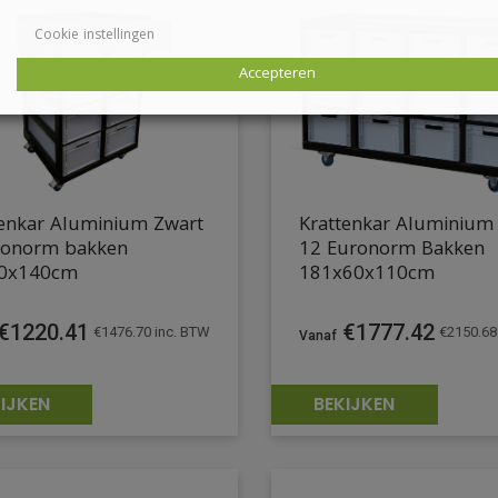
Cookie instellingen
Accepteren
tenkar Aluminium Zwart
Krattenkar Aluminium
ronorm bakken
12 Euronorm Bakken
0x140cm
181x60x110cm
€
1220.41
€
1777.42
€
1476.70
inc. BTW
€
2150.68
IJKEN
BEKIJKEN