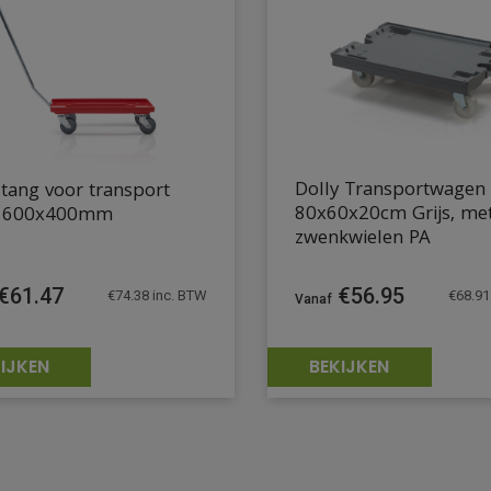
Dolly Transportwagen
tang voor transport
80x60x20cm Grijs, me
y 600x400mm
zwenkwielen PA
€
61.47
€
56.95
€
74.38
inc. BTW
€
68.91
IJKEN
BEKIJKEN