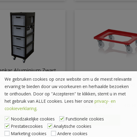
tenkar Aluminium Zwart
ronorm Bakken
Dolly Transportwagen
We gebruiken cookies op onze website om u de meest relevante
0x140cm
60x40x15cm PA Rood 4
ervaring te bieden door uw voorkeuren en herhaalde bezoeken
zwenkwielen
te onthouden. Door op "Accepteren" te klikken, stemt u in met
€
935.77
€
1132.28
inc. BTW
het gebruik van ALLE cookies. Lees hier onze
privacy- en
€
34,95
€
42,29
cookieverklaring
.
Noodzakelijke cookies
Functionele cookies
IJKEN
BEKIJKEN
Prestatiecookies
Analytische cookies
Marketing cookies
Andere cookies