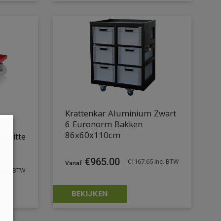
Krattenkar Aluminium Zwart
6 Euronorm Bakken
86x60x110cm
 witte
€
965.00
€
1167.65
inc. BTW
incl. BTW
BEKIJKEN