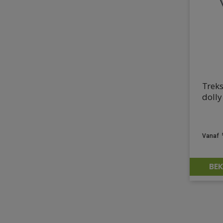
Treks
doll
BEK