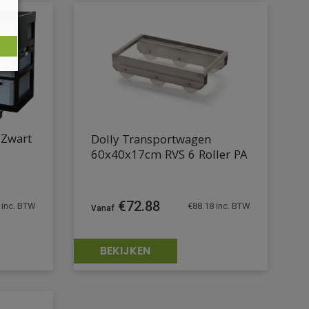
 Zwart
Dolly Transportwagen
60x40x17cm RVS 6 Roller PA
€
72.88
€
88.18
inc. BTW
inc. BTW
BEKIJKEN