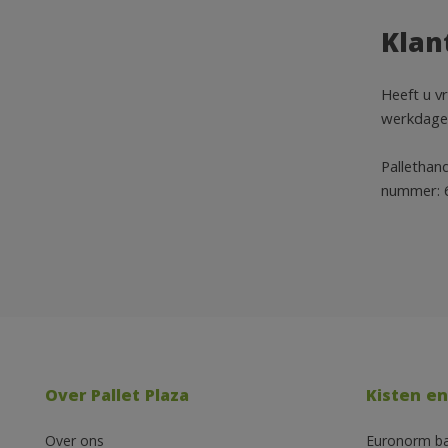
Klan
Heeft u v
werkdagen 
Pallethan
nummer:
Over Pallet Plaza
Kisten en
Over ons
Euronorm b