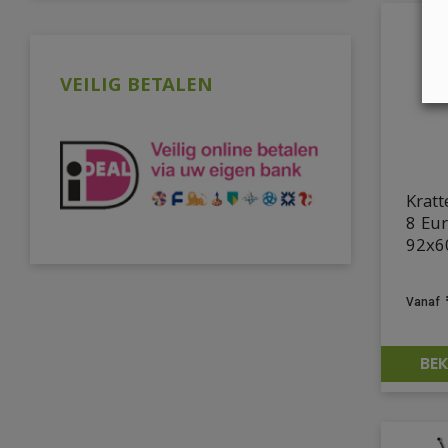
VEILIG BETALEN
Krat
8 Eu
92x6
BEK