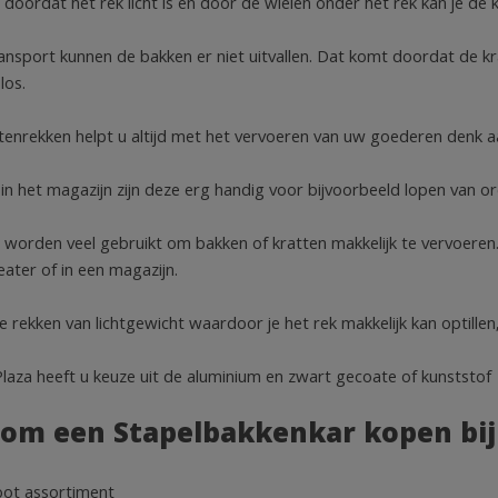
doordat het rek licht is en door de wielen onder het rek kan je de k
ansport kunnen de bakken er niet uitvallen. Dat komt doordat de kra
los.
tenrekken helpt u altijd met het vervoeren van uw goederen denk a
in het magazijn zijn deze erg handig voor bijvoorbeeld lopen van or
 worden veel gebruikt om bakken of kratten makkelijk te vervoeren
eater of in een magazijn.
e rekken van lichtgewicht waardoor je het rek makkelijk kan optillen
 Plaza heeft u keuze uit de aluminium en zwart gecoate of kunststof
om een Stapelbakkenkar kopen bij 
ot assortiment