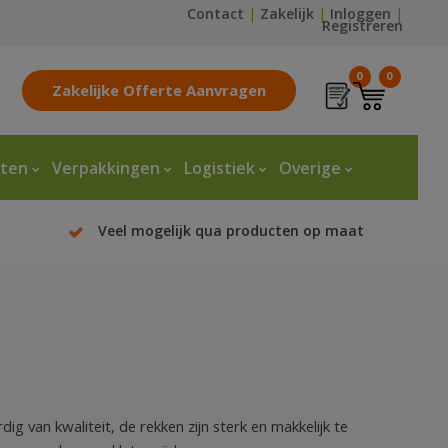
Contact
|
Zakelijk
|
Inloggen
|
Registreren
0
0
Zakelijke Offerte Aanvragen
tten
Verpakkingen
Logistiek
Overige
Veel mogelijk qua producten op maat
g van kwaliteit, de rekken zijn sterk en makkelijk te