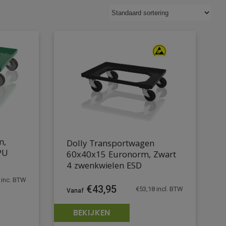
m,
Dolly Transportwagen
PU
60x40x15 Euronorm, Zwart
4 zwenkwielen ESD
inc. BTW
€
43,95
€
53,18
incl. BTW
BEKIJKEN