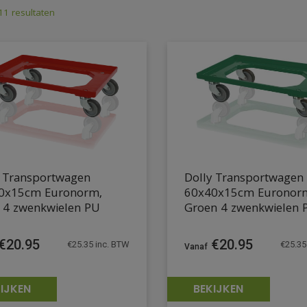
 11 resultaten
y Transportwagen
Dolly Transportwagen
0x15cm Euronorm,
60x40x15cm Euronor
 4 zwenkwielen PU
Groen 4 zwenkwielen 
€
20.95
€
20.95
€
25.35
inc. BTW
€
25.35
IJKEN
BEKIJKEN