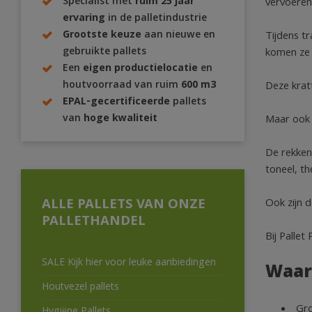
Specialist met
ruim 25 jaar
vervoeren 
ervaring
in de palletindustrie
Grootste keuze
aan nieuwe en
Tijdens tr
gebruikte pallets
komen ze 
Een
eigen productielocatie
en
houtvoorraad van ruim
600 m3
Deze krat
EPAL-gecertificeerde
pallets
van
hoge kwaliteit
Maar ook 
De rekken
toneel, th
ALLE PALLETS VAN ONZE
Ook zijn d
PALLETHANDEL
Bij Pallet
SALE Kijk hier voor leuke aanbiedingen
Waar
Houtvezel pallets
Gro