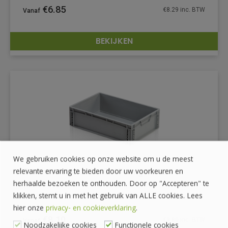
€
6.85
€
8.29
inc. BTW
BEKIJKEN
DETAILS
We gebruiken cookies op onze website om u de meest
Euronorm bak 60x40x17cm gesloten
relevante ervaring te bieden door uw voorkeuren en
herhaalde bezoeken te onthouden. Door op "Accepteren" te
klikken, stemt u in met het gebruik van ALLE cookies. Lees
hier onze
privacy- en cookieverklaring
.
€
8.10
€
9.80
inc. BTW
Noodzakelijke cookies
Functionele cookies