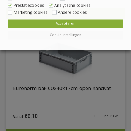
Prestatiecookies
Analytische cookies
Marketing cookies
Andere cookies
BEKIJKEN
DETAILS
Accepteren
Cookie instellingen
Euronorm bak 60x40x17cm open handvat
€
8.10
€
9.80
inc. BTW