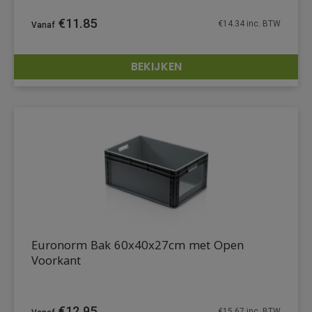
€
11.85
€
14.34
inc. BTW
BEKIJKEN
DETAILS
Euronorm Bak 60x40x27cm met Open
Voorkant
€
12.95
€
15.67
inc. BTW