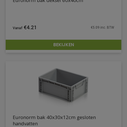
Euronorm bak deksel 60x40cm
€
4.21
€
5.09
inc. BTW
BEKIJKEN
DETAILS
Euronorm bak 40x30x12cm gesloten
handvatten