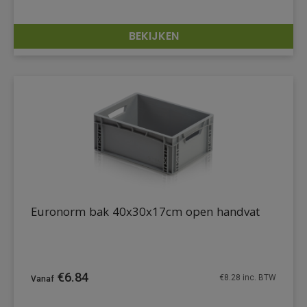
BEKIJKEN
DETAILS
Euronorm bak 40x30x17cm open handvat
€
6.84
€
8.28
inc. BTW