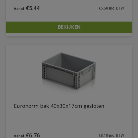
€
5.44
€
6.58
inc. BTW
BEKIJKEN
DETAILS
Euronorm bak 40x30x17cm gesloten
€
6.76
€
8.18
inc. BTW