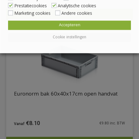
Prestatiecookies
Analytische cookies
Marketing cookies
Andere cookies
BEKIJKEN
DETAILS
Accepteren
Cookie instellingen
Euronorm bak 60x40x17cm open handvat
€
8.10
€
9.80
inc. BTW