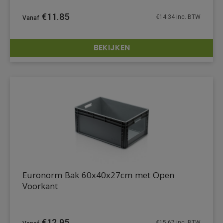
€
11.85
€
14.34
inc. BTW
BEKIJKEN
DETAILS
Euronorm Bak 60x40x27cm met Open
Voorkant
€
12.95
€
15.67
inc. BTW