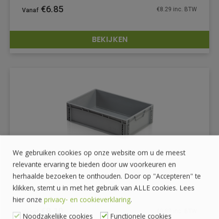
€
6.85
€
8.29
inc. BTW
BEKIJKEN
DETAILS
We gebruiken cookies op onze website om u de meest
Euronorm bak 60x40x17cm gesloten
relevante ervaring te bieden door uw voorkeuren en
herhaalde bezoeken te onthouden. Door op "Accepteren" te
klikken, stemt u in met het gebruik van ALLE cookies. Lees
hier onze
privacy- en cookieverklaring
.
€
8.10
€
9.80
inc. BTW
Noodzakelijke cookies
Functionele cookies