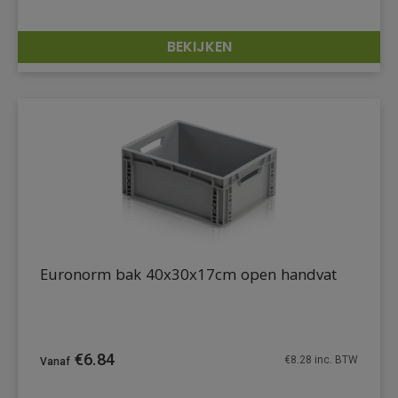
BEKIJKEN
DETAILS
Euronorm bak 40x30x17cm open handvat
€
6.84
€
8.28
inc. BTW