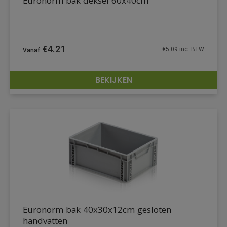
Euronorm bak deksel 60x40cm
€
4.21
€
5.09
inc. BTW
BEKIJKEN
DETAILS
Euronorm bak 40x30x12cm gesloten
handvatten