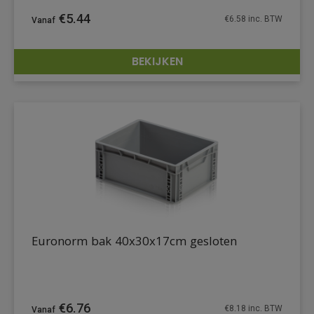
€
5.44
€
6.58
inc. BTW
BEKIJKEN
DETAILS
Euronorm bak 40x30x17cm gesloten
€
6.76
€
8.18
inc. BTW