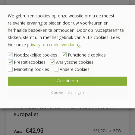
We gebruiken cookies op onze website om u de meest
Op aanvraag
relevante ervaring te bieden door uw voorkeuren en
BEKIJKEN
herhaalde bezoeken te onthouden. Door op "Accepteren" te
DETAILS
klikken, stemt u in met het gebruik van ALLE cookies. Lees
hier onze
privacy- en cookieverklaring
.
Noodzakelijke cookies
Functionele cookies
Prestatiecookies
Analytische cookies
Marketing cookies
Andere cookies
Accepteren
Cookie instellingen
Palletdoos 80x120x101,4cm DG 7mm incl.
europallet
€
42,95
€
51,97
incl. BTW