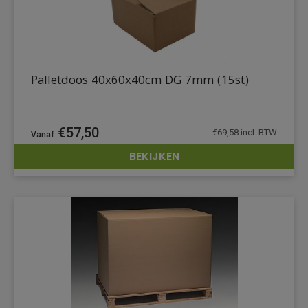
Palletdoos 40x60x40cm DG 7mm (15st)
€
57,50
€
69,58
incl. BTW
BEKIJKEN
DETAILS