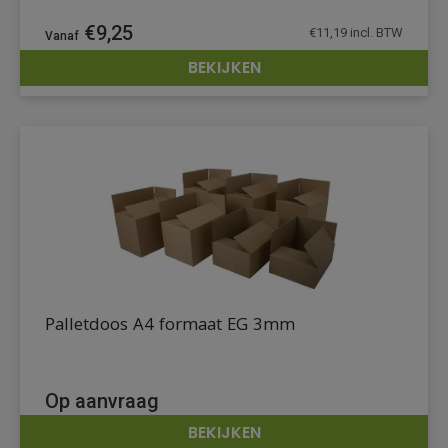
€
9,25
€
11,19
incl. BTW
BEKIJKEN
DETAILS
Palletdoos A4 formaat EG 3mm
Op aanvraag
BEKIJKEN
DETAILS