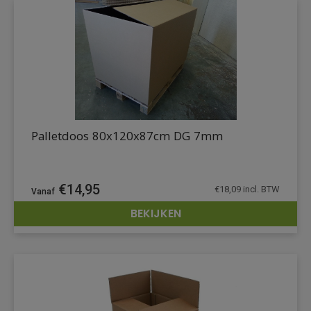
Palletdoos 80x120x87cm DG 7mm
€
14,95
€
18,09
incl. BTW
BEKIJKEN
DETAILS