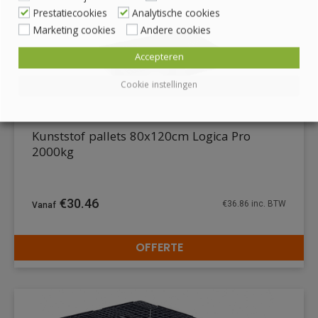
Prestatiecookies
Analytische cookies
Marketing cookies
Andere cookies
Accepteren
Cookie instellingen
Kunststof pallets 80x120cm Logica Pro
2000kg
€
30.46
€
36.86
inc. BTW
OFFERTE
DETAILS