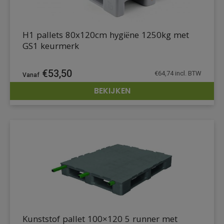
H1 pallets 80x120cm hygiëne 1250kg met
GS1 keurmerk
€
53,50
€
64,74
incl. BTW
BEKIJKEN
DETAILS
Kunststof pallet 100×120 5 runner met