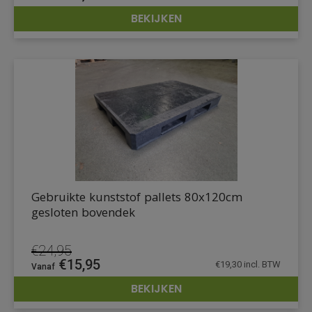
BEKIJKEN
DETAILS
Gebruikte kunststof pallets 80x120cm
gesloten bovendek
€
24,95
Oorspronkelijke
Huidige
€
15,95
€
19,30
incl. BTW
prijs
prijs
BEKIJKEN
was:
is:
DETAILS
€24,95.
€15,95.