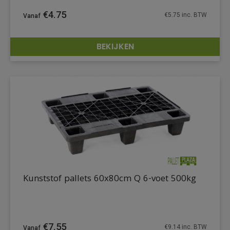
€
4.75
€
5.75
inc. BTW
BEKIJKEN
DETAILS
Kunststof pallets 60x80cm Q 6-voet 500kg
€
7.55
€
9.14
inc. BTW