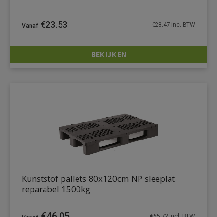
€
23.53
€
28.47
inc. BTW
BEKIJKEN
DETAILS
Kunststof pallets 80x120cm NP sleeplat
reparabel 1500kg
€
46,05
€
55,72
incl. BTW