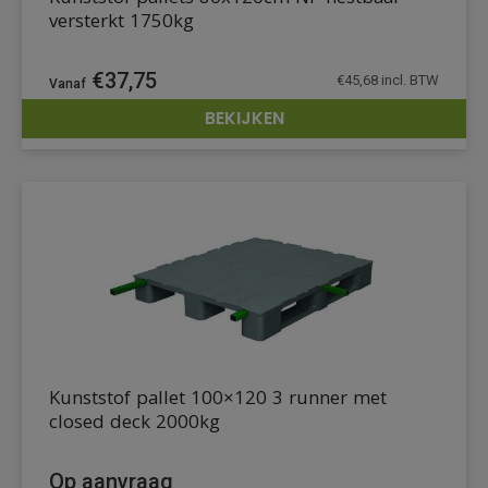
versterkt 1750kg
€
37,75
€
45,68
incl. BTW
BEKIJKEN
DETAILS
Kunststof pallet 100×120 3 runner met
closed deck 2000kg
Op aanvraag