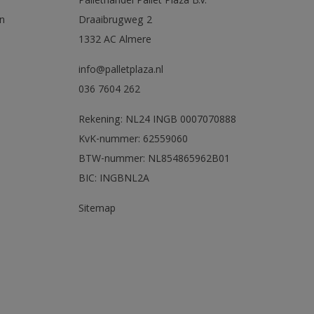
Pallethandel Pallet Plaza B.V.
n
Draaibrugweg 2
1332 AC Almere
info@palletplaza.nl
036 7604 262
Rekening: NL24 INGB 0007070888
KvK-nummer: 62559060
BTW-nummer: NL854865962B01
BIC: INGBNL2A
Sitemap