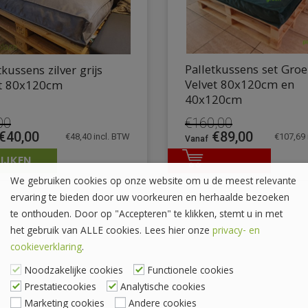
Palletkussens set Gro
tkussens zilver grijs
Velvet 80x120cm en
et 80x120cm
40x120cm
00
€
160,00
pronkelijke
Huidige
Oorspronkelijke
Huidige
€
40,00
€
89,00
€
48,40
incl. BTW
€
107,69
prijs
prijs
prijs
IJKEN
is:
was:
is:
00.
€40,00.
€160,00.
€89,00.
We gebruiken cookies op onze website om u de meest relevante
ervaring te bieden door uw voorkeuren en herhaalde bezoeken
te onthouden. Door op "Accepteren" te klikken, stemt u in met
het gebruik van ALLE cookies. Lees hier onze
privacy- en
cookieverklaring
.
Noodzakelijke cookies
Functionele cookies
Prestatiecookies
Analytische cookies
Marketing cookies
Andere cookies