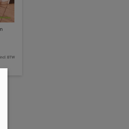
en
incl. BTW