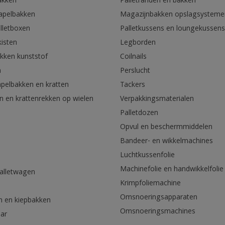
akken
Palletranden en bakken
tapelbakken
Magazijnbakken opslagsysteme
lletboxen
Palletkussens en loungekussens
kisten
Legborden
akken kunststof
Coilnails
n
Perslucht
apelbakken en kratten
Tackers
n en krattenrekken op wielen
Verpakkingsmaterialen
Palletdozen
Opvul en beschermmiddelen
Bandeer- en wikkelmachines
Luchtkussenfolie
Machinefolie en handwikkelfolie
palletwagen
Krimpfoliemachine
n
Omsnoeringsapparaten
n en kiepbakken
Omsnoeringsmachines
aar