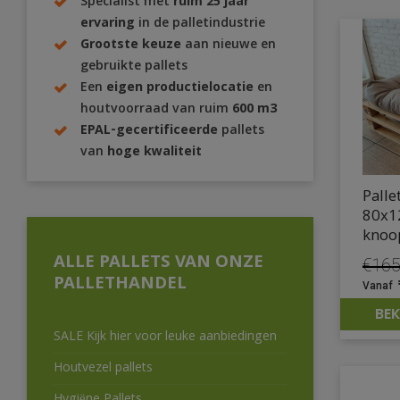
Specialist met
ruim 25 jaar
ervaring
in de palletindustrie
Grootste keuze
aan nieuwe en
gebruikte pallets
Een
eigen productielocatie
en
houtvoorraad van ruim
600 m3
EPAL-gecertificeerde
pallets
van
hoge kwaliteit
Palle
80x1
knoo
ALLE PALLETS VAN ONZE
€
165
PALLETHANDEL
Oors
prijs
BEK
was:
€165
SALE Kijk hier voor leuke aanbiedingen
Houtvezel pallets