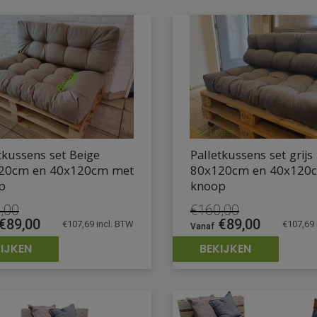
tkussens set Beige
Palletkussens set grijs
20cm en 40x120cm met
80x120cm en 40x120
p
knoop
,00
€
160,00
pronkelijke
Huidige
Oorspronkelijke
Huidige
€
89,00
€
89,00
€
107,69
incl. BTW
€
107,69
prijs
prijs
prijs
IJKEN
BEKIJKEN
is:
was:
is:
,00.
€89,00.
€160,00.
€89,00.