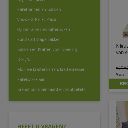
Hygiëne Pallets
Palletranden en Bakken
Vouwkist Pallet Plaza
Opzetframes en Gitterboxen
Kunststof stapelbakken
Nieu
Bakken en Kratten voor voeding
van e
Dolly’s
€
220
Mobiele krattenkarren, krattenrekken
Oors
prijs
Palletwikkelaar
BEK
was:
Brandhout openhaard en houtpellets
€220
HEEFT U VRAGEN?