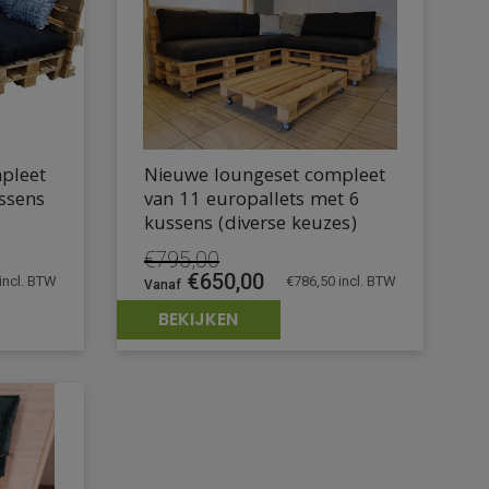
pleet
Nieuwe loungeset compleet
ussens
van 11 europallets met 6
kussens (diverse keuzes)
€
795,00
Oorspronkelijke
Huidige
€
650,00
incl. BTW
€
786,50
incl. BTW
prijs
prijs
BEKIJKEN
was:
is:
.
€795,00.
€650,00.