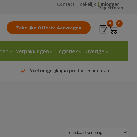
Contact
|
Zakelijk
|
Inloggen
|
Registreren
0
0
Zakelijke Offerte Aanvragen
tten
Verpakkingen
Logistiek
Overige
Veel mogelijk qua producten op maat