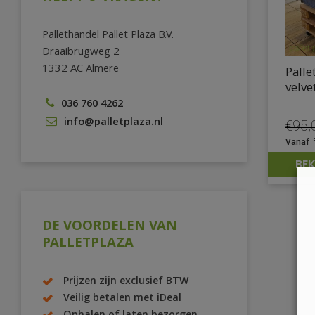
Pallethandel Pallet Plaza B.V.
Draaibrugweg 2
1332 AC Almere
Palle
velv
036 760 4262
info@palletplaza.nl
€
95,
Oors
prijs
BEK
was:
€95,
DE VOORDELEN VAN
PALLETPLAZA
Prijzen zijn exclusief BTW
Veilig betalen met iDeal