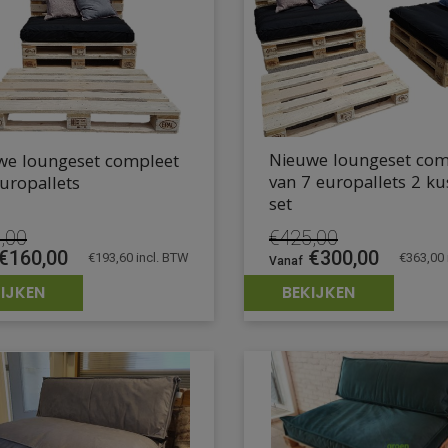
Nieuwe loungeset com
we loungeset compleet
van 7 europallets 2 k
uropallets
set
,00
€
425,00
pronkelijke
Huidige
Oorspronkelijke
Huidige
€
160,00
€
300,00
€
193,60
incl. BTW
€
363,00
prijs
prijs
prijs
IJKEN
BEKIJKEN
is:
was:
is:
,00.
€160,00.
€425,00.
€300,00