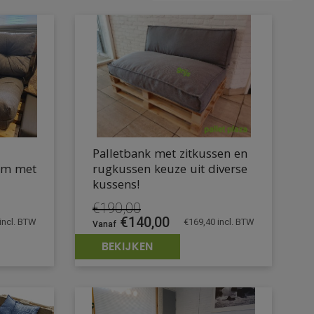
Palletbank met zitkussen en
cm met
rugkussen keuze uit diverse
kussens!
€
190,00
Oorspronkelijke
Huidige
€
140,00
incl. BTW
€
169,40
incl. BTW
prijs
prijs
BEKIJKEN
was:
is:
€190,00.
€140,00.