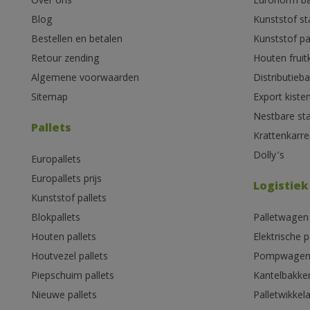
Over ons
Euronorm b
Blog
Kunststof s
Bestellen en betalen
Kunststof pa
Retour zending
Houten fruit
Algemene voorwaarden
Distributieb
Sitemap
Export kiste
Nestbare st
Pallets
Krattenkarre
Dolly’s
Europallets
Europallets prijs
Logistiek
Kunststof pallets
Blokpallets
Palletwagen
Houten pallets
Elektrische 
Houtvezel pallets
Pompwage
Piepschuim pallets
Kantelbakke
Nieuwe pallets
Palletwikkel