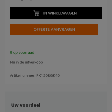
set
grijs
IN WINKELWAGEN
80x120cm
en
40x120cm
OFFERTE AANVRAGEN
met
knoop
aantal
9 op voorraad
Nu in de uitverkoop
Artikelnummer:
PK1208GK40
Uw voordeel