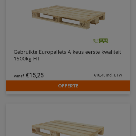
Gebruikte Europallets A keus eerste kwaliteit
1500kg HT
€
15,25
€
18,45
incl. BTW
OFFERTE
DETAILS