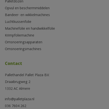
Palletdozen
Opvul en beschermmiddelen
Bandeer- en wikkelmachines
Luchtkussenfolie
Machinefolie en handwikkelfolie
Krimpfoliemachine
Omsnoeringsapparaten
Omsnoeringsmachines
Contact
Pallethandel Pallet Plaza B.V.
Draaibrugweg 2
1332 AC Almere
info@palletplaza.nl
036 7604 262