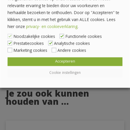
1332 AC Almere
relevante ervaring te bieden door uw voorkeuren en
Telefoon: 036 760 4262
herhaalde bezoeken te onthouden. Door op "Accepteren" te
Rekeningnummer: NL24 INGB 0007070888
klikken, stemt u in met het gebruik van ALLE cookies. Lees
KvK-nummer: 62559060
hier onze
privacy- en cookieverklaring
.
Noodzakelijke cookies
Functionele cookies
Prestatiecookies
Analytische cookies
Marketing cookies
Andere cookies
Accepteren
Cookie instellingen
Je zou ook kunnen
houden van …