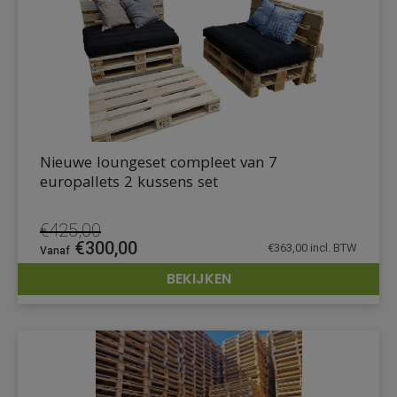
Nieuwe loungeset compleet van 7
europallets 2 kussens set
€
425,00
Oorspronkelijke
Huidige
€
300,00
€
363,00
incl. BTW
prijs
prijs
BEKIJKEN
was:
is:
DETAILS
€425,00.
€300,00.