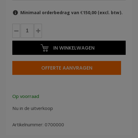
Minimaal orderbedrag van €150,00 (excl. btw).
Nieuwe
loungeset
compleet
IN WINKELWAGEN
van
11
europallets
OFFERTE AANVRAGEN
met
6
kussens
(diverse
Op voorraad
keuzes)
aantal
Nu in de uitverkoop
Artikelnummer:
0700000