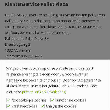
Klantenservice Pallet Plaza
Heeft u vragen over uw bestelling of over de houten pallets van
Pallet Plaza? Neem dan contact op met onze klantenservice.
Wij zijn op werkdagen bereikbaar van 8:00 tot 16:30 uur via de
telefoon, per e-mail of via de online chat.
Pallethandel Pallet Plaza B.V.
Draaibrugweg 2
1332 AC Almere
Telefoon: 036 760 4262
Rekeningnummer: NL24 INGB 0007070888
KvK-nummer: 62559060
We gebruiken cookies op onze website om u de meest
info@palletplaza.nl
relevante ervaring te bieden door uw voorkeuren en
herhaalde bezoeken te onthouden. Door op "Accepteren" te
klikken, stemt u in met het gebruik van ALLE cookies. Lees
hier onze
privacy- en cookieverklaring
.
Noodzakelijke cookies
Functionele cookies
Prestatiecookies
Analytische cookies