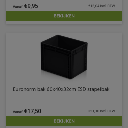
€
9,95
€
12,04
incl. BTW
BEKIJKEN
DETAILS
Euronorm bak 60x40x32cm ESD stapelbak
€
17,50
€
21,18
incl. BTW
BEKIJKEN
DETAILS