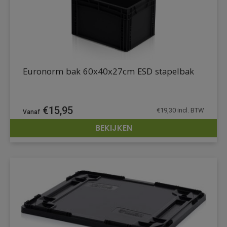
Euronorm bak 60x40x27cm ESD stapelbak
€
15,95
€
19,30
incl. BTW
BEKIJKEN
DETAILS