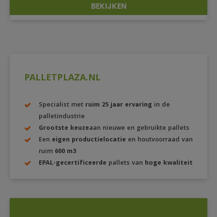
BEKIJKEN
DETAILS
PALLETPLAZA.NL
Specialist met
ruim 25 jaar ervaring
in de
palletindustrie
Grootste keuze
aan nieuwe en gebruikte pallets
Een
eigen productielocatie
en houtvoorraad van
ruim
600 m3
EPAL-gecertificeerde
pallets van
hoge kwaliteit