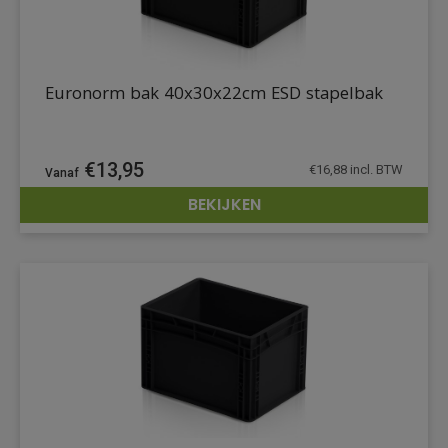
Euronorm bak 40x30x22cm ESD stapelbak
€
13,95
€
16,88
incl. BTW
BEKIJKEN
DETAILS