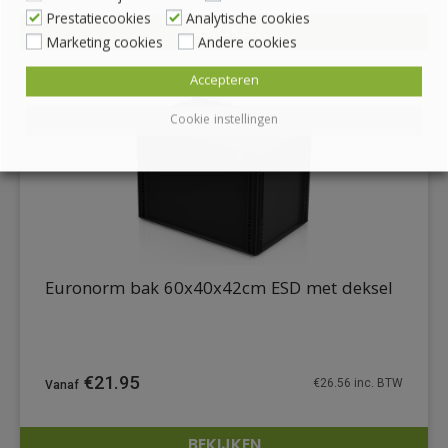
Prestatiecookies
Analytische cookies
BEKIJKEN
Marketing cookies
Andere cookies
DETAILS
Accepteren
Cookie instellingen
Euronorm bak 60x40x42cm ESD met deksel
€
21.95
€
26.56
inc. BTW
BEKIJKEN