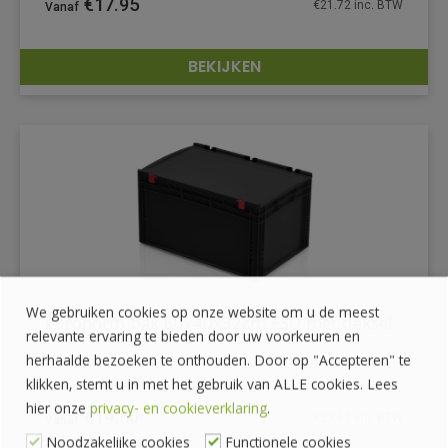
€
17.95
€
21.72
inc. BTW
BEKIJKEN
DETAILS
We gebruiken cookies op onze website om u de meest
Euronorm bak 60x40x32cm ESD met deksel
relevante ervaring te bieden door uw voorkeuren en
herhaalde bezoeken te onthouden. Door op "Accepteren" te
klikken, stemt u in met het gebruik van ALLE cookies. Lees
hier onze
privacy- en cookieverklaring
.
€
19.50
€
23.60
inc. BTW
Noodzakelijke cookies
Functionele cookies