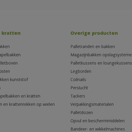
 kratten
Overige producten
akken
Palletranden en bakken
tapelbakken
Magazijnbakken opslagsysteme
lletboxen
Palletkussens en loungekussens
kisten
Legborden
akken kunststof
Coilnails
n
Perslucht
apelbakken en kratten
Tackers
n en krattenrekken op wielen
Verpakkingsmaterialen
Palletdozen
Opvul en beschermmiddelen
Bandeer- en wikkelmachines