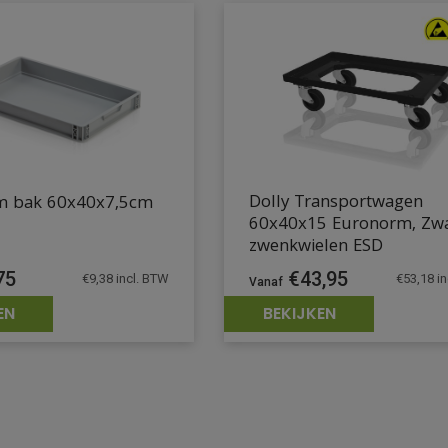
Dolly Transportwagen
m bak 60x40x7,5cm
60x40x15 Euronorm, Zwa
zwenkwielen ESD
75
€
43,95
€
9,38
incl. BTW
€
53,18
in
EN
BEKIJKEN