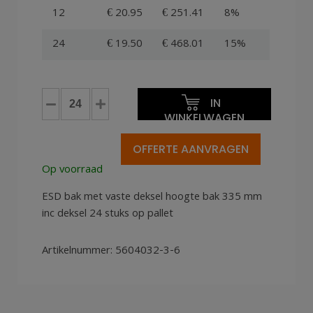
12
€ 20.95
€ 251.41
8%
24
€ 19.50
€ 468.01
15%
Euronorm
IN
bak
WINKELWAGEN
60x40x32cm
ESD
OFFERTE AANVRAGEN
met
Op voorraad
deksel
aantal
ESD bak met vaste deksel hoogte bak 335 mm
inc deksel 24 stuks op pallet
Artikelnummer:
5604032-3-6