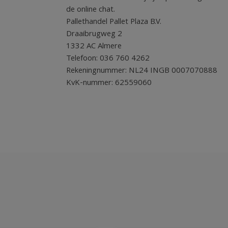
de online chat.
Pallethandel Pallet Plaza B.V.
Draaibrugweg 2
1332 AC Almere
Telefoon: 036 760 4262
Rekeningnummer: NL24 INGB 0007070888
KvK-nummer: 62559060