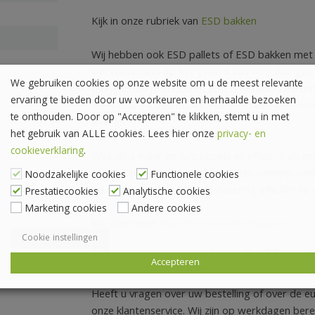
Kijk in onze rubriek van
ESD bakken
Wij hebben ook ESD pallets of ESD bakken met d
van Nederland op het gebied van verpakkingen l
We gebruiken cookies op onze website om u de meest relevante
fabrieken of produceren zelf. U betaald daarom 
ervaring te bieden door uw voorkeuren en herhaalde bezoeken
meer dan 14.000 m2 en een voorraad van meer d
te onthouden. Door op "Accepteren" te klikken, stemt u in met
leveren .
het gebruik van ALLE cookies. Lees hier onze
privacy- en
cookieverklaring
.
Was alles maar zo functioneel en efficiënt als
verschillende bodemmaten kunnen namelijk ond
Noodzakelijke cookies
Functionele cookies
op elkaar én door hun maatvoering efficiënt te 
Prestatiecookies
Analytische cookies
Marketing cookies
Andere cookies
kijk voor meer
Kunststof bakken of pallets
Cookie instellingen
Klantenservice Pallet 
Accepteren
Heeft u vragen over uw bestelling of over de 
onze klantenservice. Wij zijn op werkdagen berei