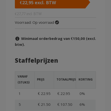
€
22,95
excl. BTW
€
27,77
incl. BTW
Voorraad:
Op voorraad
Minimaal orderbedrag van €150,00 (excl.
btw).
Staffelprijzen
VANAF
PRIJS
TOTAALPRIJS
KORTING
(STUKS)
1
€ 22.95
€ 22.95
0%
5
€ 21.50
€ 107.50
6%