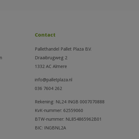
Contact
Pallethandel Pallet Plaza B.V.
n
Draaibrugweg 2
1332 AC Almere
info@palletplaza.nl
036 7604 262
Rekening: NL24 INGB 0007070888
KvK-nummer: 62559060
BTW-nummer: NL854865962B01
BIC: INGBNL2A