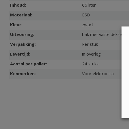
Inhoud:
66 liter
Materiaal:
ESD
Kleur:
zwart
Uitvoering:
bak met vaste deksel
Verpakking:
Per stuk
Levertijd:
in overleg
Aantal per pallet:
24 stuks
Kenmerken:
Voor elektronica