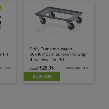
Dolly Transportwagen
rt 4
60x40x15cm Euronorm, Grijs
4 zwenkwielen PU
€
28,95
cl. BTW
€
35,03
incl. BTW
BEKIJKEN