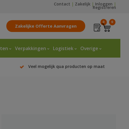
Contact
|
Zakelijk
|
Inloggen
|
Registreren
0
0
Zakelijke Offerte Aanvragen
tten
Verpakkingen
Logistiek
Overige
Veel mogelijk qua producten op maat