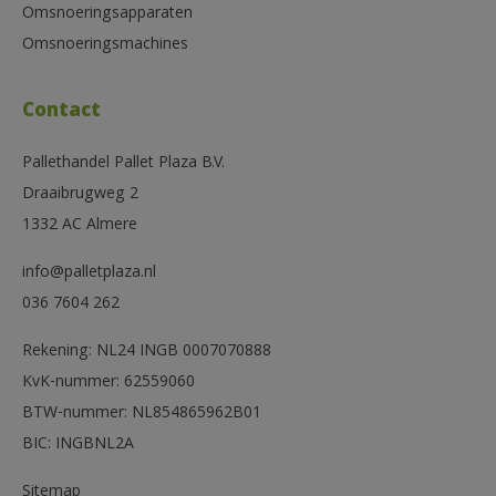
Omsnoeringsapparaten
Omsnoeringsmachines
Contact
Pallethandel Pallet Plaza B.V.
Draaibrugweg 2
1332 AC Almere
info@palletplaza.nl
036 7604 262
Rekening: NL24 INGB 0007070888
KvK-nummer: 62559060
BTW-nummer: NL854865962B01
BIC: INGBNL2A
Sitemap