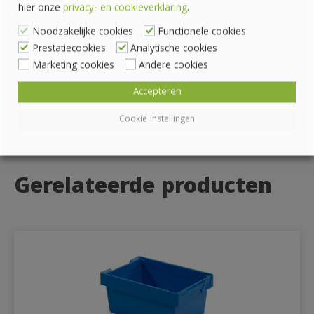
hier onze
privacy- en cookieverklaring
.
KvK-nummer: 62559060
info@palletplaza.nl
Noodzakelijke cookies
Functionele cookies
Prestatiecookies
Analytische cookies
Marketing cookies
Andere cookies
Accepteren
Cookie instellingen
Gerelateerde producten