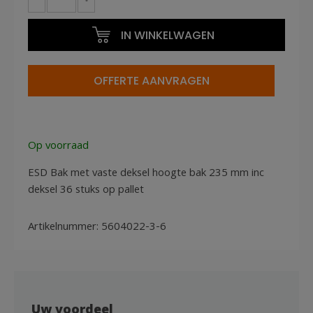
bak
60x40x22cm
IN WINKELWAGEN
ESD
met
deksel
OFFERTE AANVRAGEN
aantal
Op voorraad
ESD Bak met vaste deksel hoogte bak 235 mm inc
deksel 36 stuks op pallet
Artikelnummer:
5604022-3-6
Uw voordeel