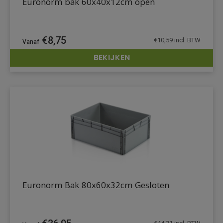
Euronorm bak 60x40x12cm open
€
8,75
€
10,59
incl. BTW
BEKIJKEN
DETAILS
Euronorm Bak 80x60x32cm Gesloten