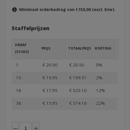
Minimaal orderbedrag van €150,00 (excl. btw).
Staffelprijzen
VANAF
PRIJS
TOTAALPRIJS
KORTING
(STUKS)
1
€ 20.50
€ 20.50
0%
10
€ 19.95
€ 199.51
2%
18
€ 17.95
€ 323.10
12%
36
€ 15.95
€ 574.16
22%
Euronorm