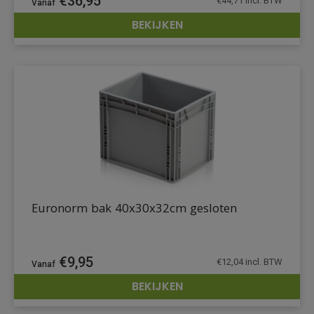
€
36,95
€
44,71
incl. BTW
BEKIJKEN
DETAILS
Euronorm bak 40x30x32cm gesloten
€
9,95
€
12,04
incl. BTW
BEKIJKEN
DETAILS