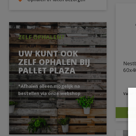
Ophalen of laten bezorgen
ZELF OPHALEN?
UW KUNT OOK
ZELF OPHALEN BIJ
Nest
PALLET PLAZA
60x4
*Afhalen alleen mogelijk na
bestellen via onze webshop
BEK