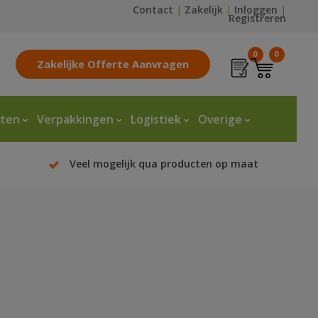
Contact
|
Zakelijk
|
Inloggen
|
Registreren
0
0
Zakelijke Offerte Aanvragen
tten
Verpakkingen
Logistiek
Overige
Veel mogelijk qua producten op maat