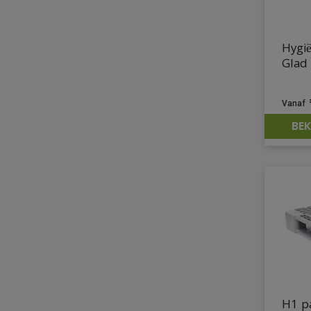
Hygi
Glad
BEK
H1 p