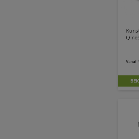
Kuns
Q ne
BEK