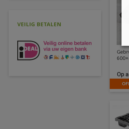
VEILIG BETALEN
Gebru
600×
Op a
OF