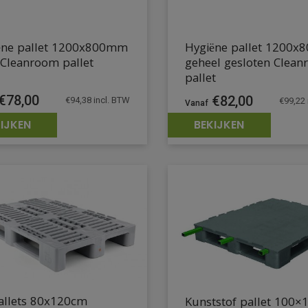
Hygiëne pallet 1200
ëne pallet 1200x800mm
geheel gesloten Clea
 Cleanroom pallet
pallet
€
78,00
€
82,00
€
94,38
incl. BTW
€
99,22
IJKEN
BEKIJKEN
allets 80x120cm
Kunststof pallet 100×