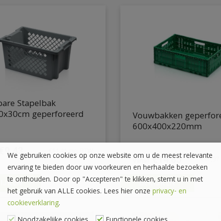
bare Stapelbak
0x30cm geperforeerd
Vouwbakken geperfor
600x400x220mm
€
9.43
€
11.41
inc. BTW
We gebruiken cookies op onze website om u de meest relevante
€
14,85
€
17,97
ervaring te bieden door uw voorkeuren en herhaalde bezoeken
te onthouden. Door op "Accepteren" te klikken, stemt u in met
IJKEN
BEKIJKEN
het gebruik van ALLE cookies. Lees hier onze
privacy- en
cookieverklaring
.
Noodzakelijke cookies
Functionele cookies