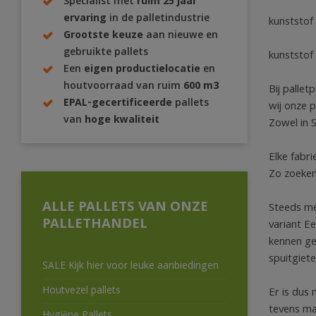
Specialist met
ruim 25 jaar
ervaring
in de palletindustrie
kunststof 
Grootste keuze
aan nieuwe en
gebruikte pallets
kunststof 
Een
eigen productielocatie
en
houtvoorraad van ruim
600 m3
Bij palle
EPAL-gecertificeerde
pallets
wij onze pl
van
hoge kwaliteit
Zowel in S
Elke fabri
Zo zoeken 
ALLE PALLETS VAN ONZE
Steeds me
PALLETHANDEL
variant Ee
kennen ge
spuitgiete
SALE Kijk hier voor leuke aanbiedingen
Houtvezel pallets
Er is dus
tevens mak