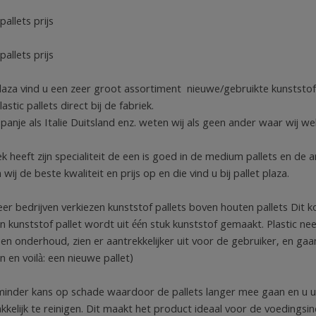
pallets prijs
pallets prijs
tplaza vind u een zeer groot assortiment nieuwe/gebruikte kunstst
astic pallets direct bij de fabriek.
panje als Italie Duitsland enz. weten wij als geen ander waar wij w
ek heeft zijn specialiteit de een is goed in de medium pallets en de 
wij de beste kwaliteit en prijs op en die vind u bij pallet plaza.
er bedrijven verkiezen kunststof pallets boven houten pallets Dit 
n kunststof pallet wordt uit één stuk kunststof gemaakt. Plastic neem
en onderhoud, zien er aantrekkelijker uit voor de gebruiker, en ga
n en voilà: een nieuwe pallet)
 minder kans op schade waardoor de pallets langer mee gaan en u uit
kelijk te reinigen. Dit maakt het product ideaal voor de voedingsin