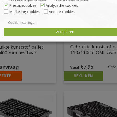
Prestatiecookies
Analytische cookies
Marketing cookies
Andere cookies
Cookie instellingen
Accepteren
Gebruikte kunststof pa
ikte kunststof pallet
110x110cm OML zwar
400 mm nestbaar
€
7,95
anvraag
€
9,62
FERTE
BEKIJKEN