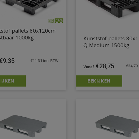
tstof pallets 80x120cm
stbaar 1000kg
Kunststof pallets 80x
Q Medium 1500kg
€
9.35
€
11.31
inc. BTW
€
28,75
€
34,79
IJKEN
BEKIJKEN