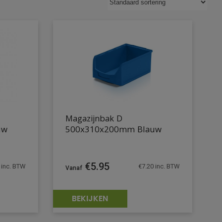
Magazijnbak D
uw
500x310x200mm Blauw
€
5.95
inc. BTW
€
7.20
inc. BTW
BEKIJKEN