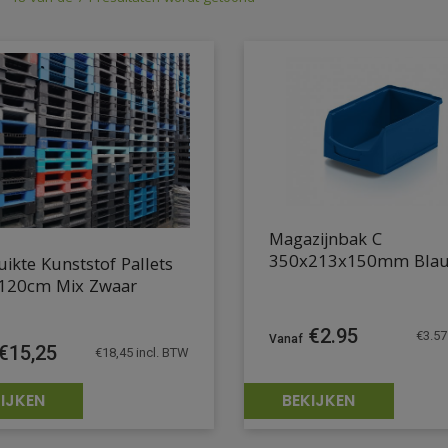
Magazijnbak C
350x213x150mm Bla
ikte Kunststof Pallets
120cm Mix Zwaar
€
2.95
€
3.57
€
15,25
€
18,45
incl. BTW
IJKEN
BEKIJKEN