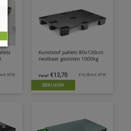
llets
Kunststof pallets 80x120cm
t
nestbaar gesloten 1000kg
€
13,70
incl. BTW
€
16,58
incl. BTW
BEKIJKEN