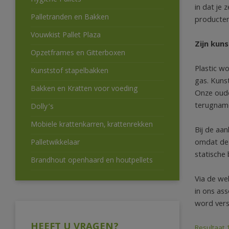
Hygiëne Pallets
in dat je 
Palletranden en Bakken
producten
Vouwkist Pallet Plaza
Zijn kuns
Opzetframes en Gitterboxen
Plastic w
Kunststof stapelbakken
gas. Kuns
Bakken en Kratten voor voeding
Onze oude
terugname 
Dolly’s
Mobiele krattenkarren, krattenrekken
Bij de aan
omdat de m
Palletwikkelaar
statische 
Brandhout openhaard en houtpellets
Via de web
in ons ass
word vers
HEEFT U VRAGEN?
Resultaat 