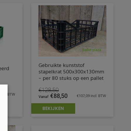
Gebruikte kunststof
eerd
stapelkrat 500x300x130mm
– per 80 stuks op een pallet
€
128,50
incl. BTW
Oorspronkelijke
Huidige
€
88,50
€
107,09
incl. BTW
prijs
prijs
was:
is:
BEKIJKEN
€128,50.
€88,50.