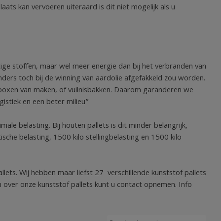
laats kan vervoeren uiteraard is dit niet mogelijk als u
tige stoffen, maar wel meer energie dan bij het verbranden van
nders toch bij de winning van aardolie afgefakkeld zou worden.
letboxen van maken, of vuilnisbakken. Daarom garanderen we
gistiek en een beter milieu”
e belasting. Bij houten pallets is dit minder belangrijk,
tische belasting, 1500 kilo stellingbelasting en 1500 kilo
lets. Wij hebben maar liefst 27 verschillende kunststof pallets
en over onze kunststof pallets kunt u contact opnemen. Info