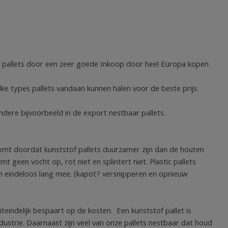
of pallets door een zeer goede Inkoop door heel Europa kopen
elke types pallets vandaan kunnen halen voor de beste prijs.
andere bijvoorbeeld in de export nestbaar pallets.
komt doordat kunststof pallets duurzamer zijn dan de houten
t geen vocht op, rot niet en splintert niet. Plastic pallets
an eindeloos lang mee. (kapot? versnipperen en opnieuw
eindelijk bespaart op de kosten. Een kunststof pallet is
dustrie. Daarnaast zijn veel van onze pallets nestbaar dat houd