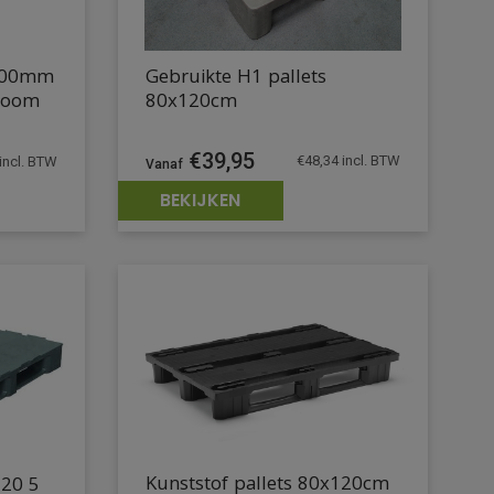
x800mm
Gebruikte H1 pallets
nroom
80x120cm
€
39,95
€
48,34
incl. BTW
incl. BTW
BEKIJKEN
Kunststof pallets 80x120cm
120 5