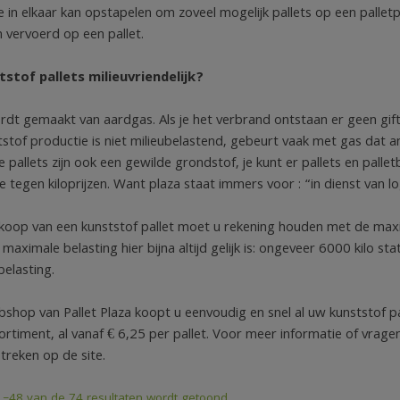
ze in elkaar kan opstapelen om zoveel mogelijk pallets op een palletp
 vervoerd op een pallet.
tstof pallets milieuvriendelijk?
ordt gemaakt van aardgas. Als je het verbrand ontstaan er geen gif
tstof productie is niet milieubelastend, gebeurt vaak met gas dat a
 pallets zijn ook een gewilde grondstof, je kunt er pallets en pal
tegen kiloprijzen. Want plaza staat immers voor : “in dienst van lo
koop van een kunststof pallet moet u rekening houden met de maximal
aximale belasting hier bijna altijd gelijk is: ongeveer 6000 kilo sta
belasting.
shop van Pallet Plaza koopt u eenvoudig en snel al uw kunststof pal
ortiment, al vanaf € 6,25 per pallet. Voor meer informatie of vrag
treken op de site.
1–48 van de 74 resultaten wordt getoond