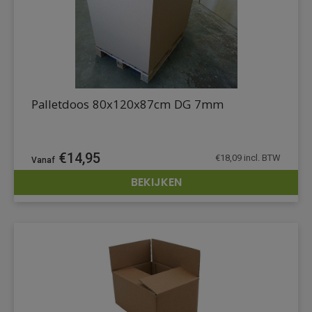
Palletdoos 80x120x87cm DG 7mm
€
14,95
€
18,09
incl. BTW
BEKIJKEN
DETAILS