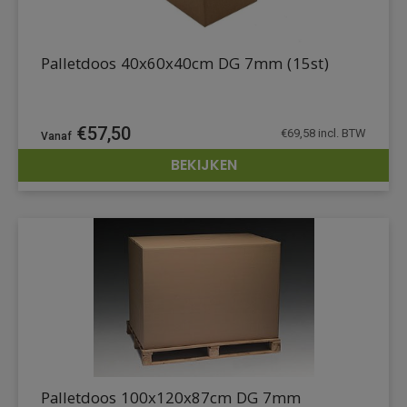
Palletdoos 40x60x40cm DG 7mm (15st)
€
57,50
€
69,58
incl. BTW
BEKIJKEN
DETAILS
Palletdoos 100x120x87cm DG 7mm