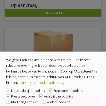
Op aanvraag
BEKIJKEN
DETAILS
We gebruiken cookies op onze website om u de meest
relevante ervaring te bieden door uw voorkeuren en
herhaalde bezoeken te onthouden. Door op "Accepteren" te
Palletdoos 80x120x101,4cm DG 7mm incl.
klikken, stemt u in met het gebruik van ALLE cookies. Lees
europallet
hier onze
privacy- en cookieverklaring
.
Noodzakelijke cookies
Functionele cookies
€
42,95
€
51,97
incl. BTW
Prestatiecookies
Analytische cookies
OFFERTE
Marketing cookies
Andere cookies
DETAILS