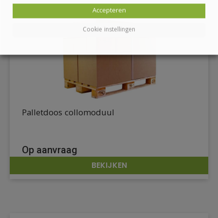
Accepteren
Cookie instellingen
Palletdoos collomoduul
Op aanvraag
BEKIJKEN
DETAILS