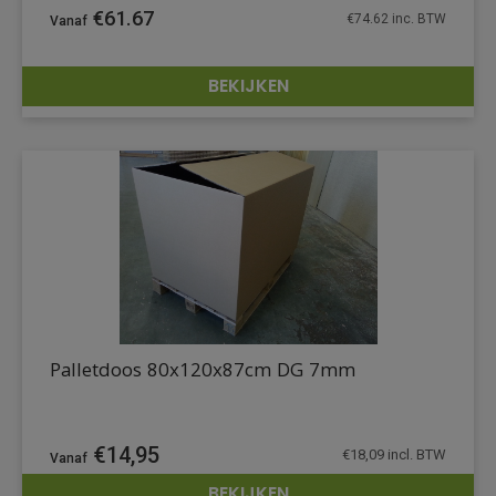
€
61.67
€
74.62
inc. BTW
BEKIJKEN
DETAILS
Palletdoos 80x120x87cm DG 7mm
€
14,95
€
18,09
incl. BTW
BEKIJKEN