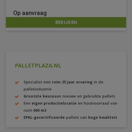
Op aanvraag
BEKIJKEN
DETAILS
PALLETPLAZA.NL
Specialist met
ruim 25 jaar ervaring
in de
palletindustrie
Grootste keuze
aan nieuwe en gebruikte pallets
Een
eigen productielocatie
en houtvoorraad van
ruim
600 m3
EPAL-gecertificeerde
pallets van
hoge kwaliteit