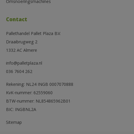
Omsnoeringsmachines
Contact
Pallethandel Pallet Plaza B.V.
Draaibrugweg 2
1332 AC Almere
info@palletplaza.nl
036 7604 262
Rekening: NL24 INGB 0007070888
KvK-nummer: 62559060
BTW-nummer: NL854865962B01
BIC: INGBNL2A
Sitemap