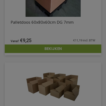
Palletdoos 60x80x60cm DG 7mm
€
9,25
€
11,19
incl. BTW
BEKIJKEN
DETAILS