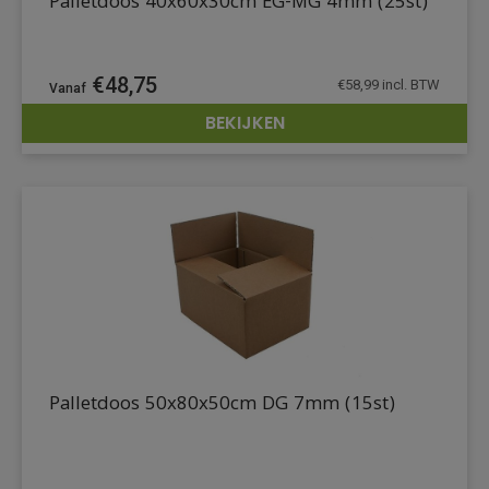
Palletdoos 40x60x30cm EG-MG 4mm (25st)
€
48,75
€
58,99
incl. BTW
BEKIJKEN
DETAILS
Palletdoos 50x80x50cm DG 7mm (15st)