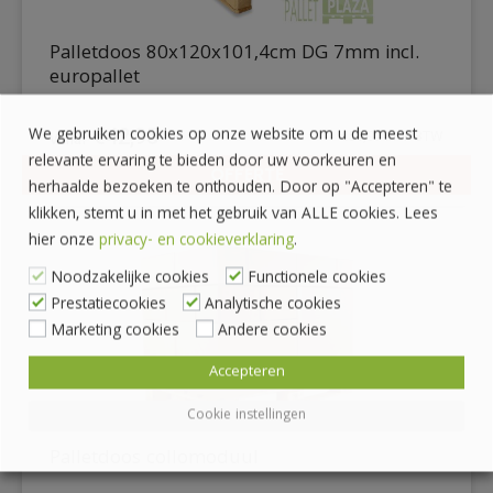
Palletdoos 80x120x101,4cm DG 7mm incl.
europallet
We gebruiken cookies op onze website om u de meest
€
42,95
€
51,97
incl. BTW
relevante ervaring te bieden door uw voorkeuren en
OFFERTE
herhaalde bezoeken te onthouden. Door op "Accepteren" te
DETAILS
klikken, stemt u in met het gebruik van ALLE cookies. Lees
hier onze
privacy- en cookieverklaring
.
Noodzakelijke cookies
Functionele cookies
Prestatiecookies
Analytische cookies
Marketing cookies
Andere cookies
Accepteren
Cookie instellingen
Palletdoos collomoduul