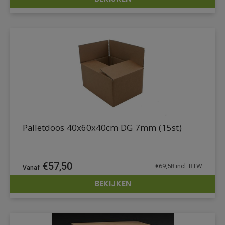
DETAILS
Palletdoos 40x60x40cm DG 7mm (15st)
€
57,50
€
69,58
incl. BTW
BEKIJKEN
DETAILS