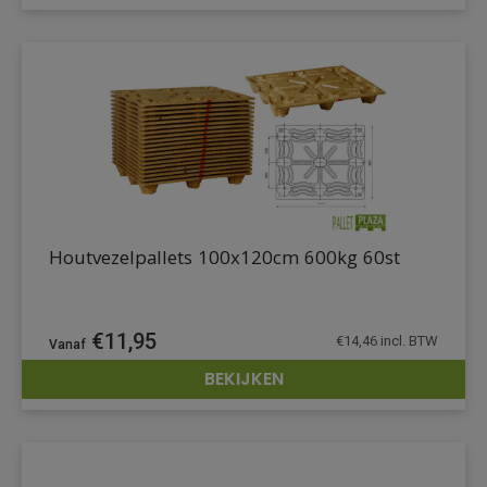
Houtvezelpallets 100x120cm 600kg 60st
€
11,95
€
14,46
incl. BTW
BEKIJKEN
DETAILS