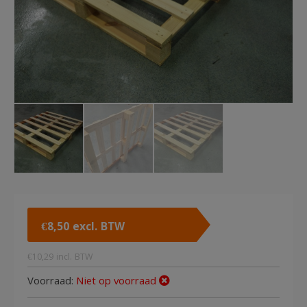
€
8,50
excl. BTW
€
10,29
incl. BTW
Voorraad:
Niet op voorraad