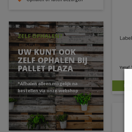
Ophalen of laten bezorgen
ZELF OPHALEN?
Label
UW KUNT OOK
ZELF OPHALEN BIJ
PALLET PLAZA
*Afhalen alleen mogelijk na
BEK
bestellen via onze webshop