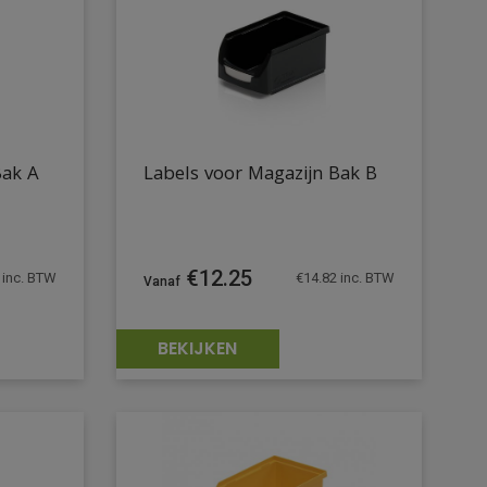
Bak A
Labels voor Magazijn Bak B
€
12.25
inc. BTW
€
14.82
inc. BTW
BEKIJKEN