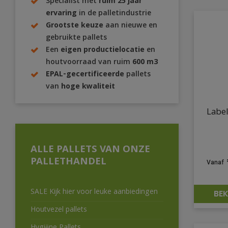
Specialist met
ruim 25 jaar
ervaring
in de palletindustrie
Grootste keuze
aan nieuwe en
gebruikte pallets
Een
eigen productielocatie
en
houtvoorraad van ruim
600 m3
EPAL-gecertificeerde
pallets
van
hoge kwaliteit
Label
ALLE PALLETS VAN ONZE
PALLETHANDEL
SALE Kijk hier voor leuke aanbiedingen
BEK
Houtvezel pallets