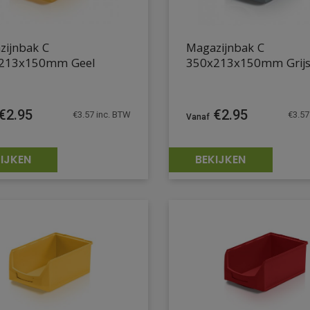
zijnbak C
Magazijnbak C
213x150mm Geel
350x213x150mm Grij
€
2.95
€
2.95
€
3.57
inc. BTW
€
3.57
IJKEN
BEKIJKEN