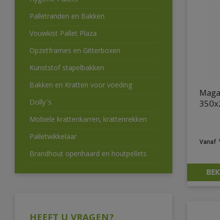
Hygiëne Pallets
Palletranden en Bakken
Vouwkist Pallet Plaza
Opzetframes en Gitterboxen
Kunststof stapelbakken
Bakken en Kratten voor voeding
Maga
Dolly’s
350x
Mobiele krattenkarren, krattenrekken
Palletwikkelaar
Brandhout openhaard en houtpellets
BEK
HEEFT U VRAGEN?