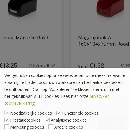
s voor Magazijn Bak C
Magazijnbak A
160x104x75mm Rood
€
13.25
€
1.32
€
16.03
inc. BTW
€
1.60
We gebruiken cookies op onze website om u de meest relevante
ervaring te bieden door uw voorkeuren en herhaalde bezoeken
IJKEN
BEKIJKEN
te onthouden. Door op "Accepteren" te klikken, stemt u in met
het gebruik van ALLE cookies. Lees hier onze
privacy- en
cookieverklaring
.
Noodzakelijke cookies
Functionele cookies
Prestatiecookies
Analytische cookies
Marketing cookies
Andere cookies