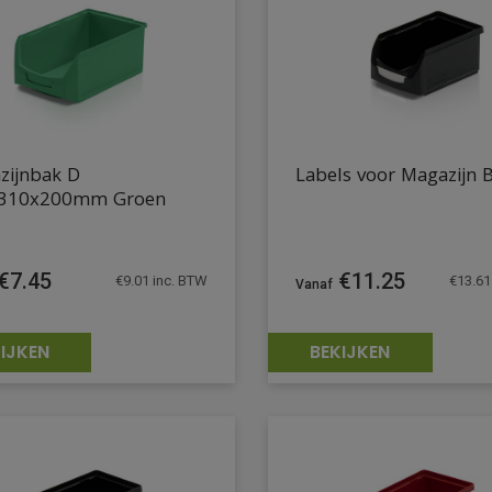
zijnbak D
Labels voor Magazijn 
310x200mm Groen
€
7.45
€
11.25
€
9.01
inc. BTW
€
13.61
IJKEN
BEKIJKEN