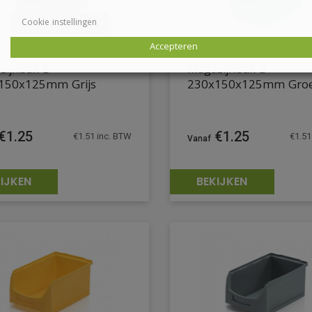
Cookie instellingen
Accepteren
zijnbak B
Magazijnbak B
150x125mm Grijs
230x150x125mm Gro
€
1.25
€
1.25
€
1.51
inc. BTW
€
1.51
IJKEN
BEKIJKEN