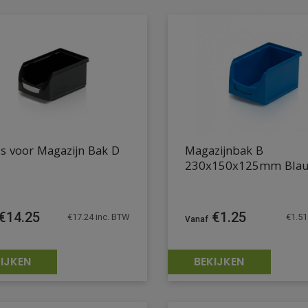
s voor Magazijn Bak D
Magazijnbak B
230x150x125mm Bla
€
14.25
€
1.25
€
17.24
inc. BTW
€
1.51
IJKEN
BEKIJKEN