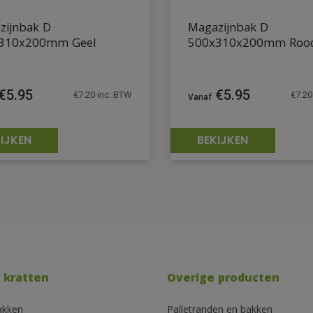
zijnbak D
Magazijnbak D
310x200mm Geel
500x310x200mm Roo
€
5.95
€
5.95
€
7.20
inc. BTW
€
7.20
IJKEN
BEKIJKEN
 kratten
Overige producten
akken
Palletranden en bakken