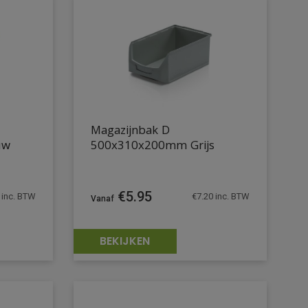
Magazijnbak D
uw
500x310x200mm Grijs
€
5.95
inc. BTW
€
7.20
inc. BTW
BEKIJKEN