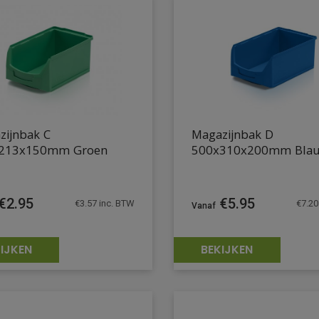
zijnbak C
Magazijnbak D
213x150mm Groen
500x310x200mm Bla
€
2.95
€
5.95
€
3.57
inc. BTW
€
7.20
IJKEN
BEKIJKEN