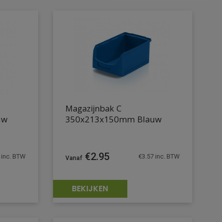
Magazijnbak C
uw
350x213x150mm Blauw
€
2.95
inc. BTW
€
3.57
inc. BTW
BEKIJKEN