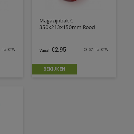
Magazijnbak C
s
350x213x150mm Rood
€
2.95
inc. BTW
€
3.57
inc. BTW
BEKIJKEN