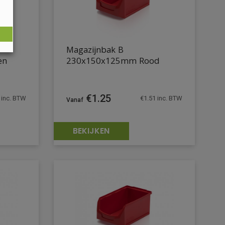
Magazijnbak B
en
230x150x125mm Rood
€
1.25
inc. BTW
€
1.51
inc. BTW
BEKIJKEN