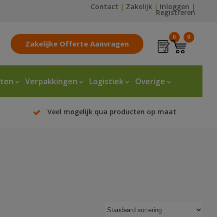
Contact
|
Zakelijk
|
Inloggen
|
Registreren
0
0
Zakelijke Offerte Aanvragen
tten
Verpakkingen
Logistiek
Overige
Veel mogelijk qua producten op maat