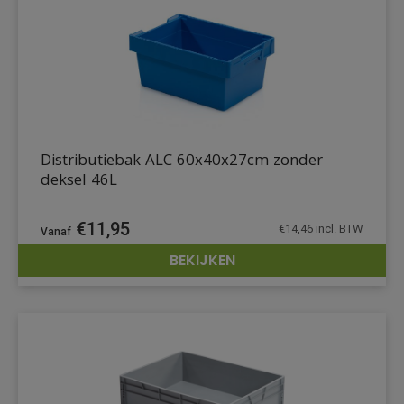
Distributiebak ALC 60x40x27cm zonder
deksel 46L
€
11,95
€
14,46
incl. BTW
BEKIJKEN
DETAILS