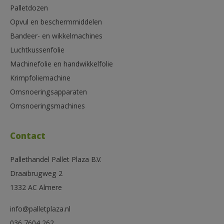
Palletdozen
Opvul en beschermmiddelen
Bandeer- en wikkelmachines
Luchtkussenfolie
Machinefolie en handwikkelfolie
Krimpfoliemachine
Omsnoeringsapparaten
Omsnoeringsmachines
Contact
Pallethandel Pallet Plaza B.V.
Draaibrugweg 2
1332 AC Almere
info@palletplaza.nl
036 7604 262