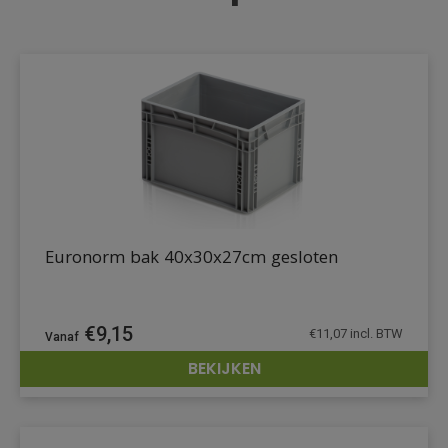
Euronorm bak 40x30x27cm gesloten
€
9,15
€
11,07
incl. BTW
BEKIJKEN
DETAILS