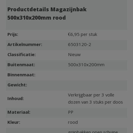
Productdetails Magazijnbak
500x310x200mm rood
Prijs:
€6,95 per stuk
Artikelnummer:
6503120-2
Classificatie:
Nieuw
Buitenmaat:
500x310x200mm
Binnenmaat:
Gewicht:
Verkrijgbaar per 3 volle
Inhoud:
dozen van 3 stuks per doos
Materiaal:
PP
Kleur:
rood
grijpbakken open schuine