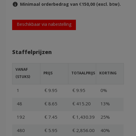
Minimaal orderbedrag van €150,00 (excl. btw).
Beschikbaar via nabestelling
Staffelprijzen
VANAF
PRIJS
TOTAALPRIJS
KORTING
(STUKS)
1
€ 9.95
€ 9.95
0%
48
€ 8.65
€ 415.20
13%
192
€ 7.45
€ 1,430.39
25%
480
€ 5.95
€ 2,856.00
40%