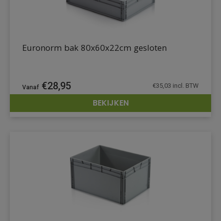
Euronorm bak 80x60x22cm gesloten
€
28,95
€
35,03
incl. BTW
BEKIJKEN
DETAILS