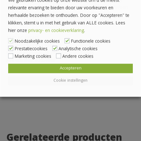
Neem dan contact op met onze klantenservice. Wij zijn op
We gebruiken cookies op onze website om u de meest
werkdagen bereikbaar van 8:00 tot 16:30 uur via de telefoon,
relevante ervaring te bieden door uw voorkeuren en
per e-mail of via de online chat.
herhaalde bezoeken te onthouden. Door op "Accepteren" te
Pallethandel Pallet Plaza B.V.
klikken, stemt u in met het gebruik van ALLE cookies. Lees
Draaibrugweg 2
hier onze
privacy- en cookieverklaring
.
1332 AC Almere
Noodzakelijke cookies
Functionele cookies
Telefoon: 036 760 4262
Prestatiecookies
Analytische cookies
Rekeningnummer: NL24 INGB 0007070888
Marketing cookies
Andere cookies
KvK-nummer: 62559060
info@palletplaza.nl
Accepteren
Cookie instellingen
Gerelateerde producten