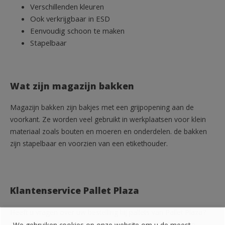
Verschillenden kleuren
Ook verkrijgbaar in ESD
Eenvoudig schoon te maken
Stapelbaar
Wat zijn magazijn bakken
Magazijn bakken zijn bakjes met een grijpopening aan de
voorkant. Ze worden veel gebruikt in werkplaatsen voor klein
materiaal zoals bouten en moeren en onderdelen. de bakken
zijn stapelbaar en voorzien van een etikethouder.
Klantenservice Pallet Plaza
Heeft u vragen over uw bestelling bij pallets van Pallet Plaza?